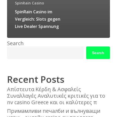
SpinRain Casino
SpinRain Casino im
Vergleich: Slots gegen
Live Dealer Spannung
Search
Search
Recent Posts
Απίστευτα Κέρδη & Ασφαλείς
Συναλλαγές Αναλυτικές κριτικές για το
nv casino Greece και οι καλύτερες π
Примамливи печалби и вълнуващи