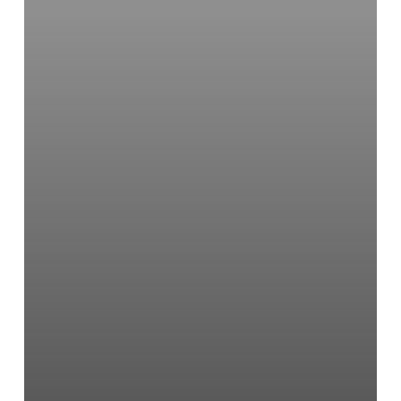
Dealer
Spannung