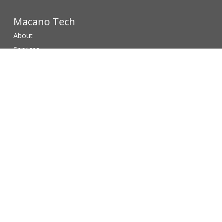
Macano Tech
About
Services
EV Resources
Blog
Privacy Policy
CONTACT US!
Tel: (713) 614 - 2205
Sales@Macanotech.com
Service@Macanotech.com