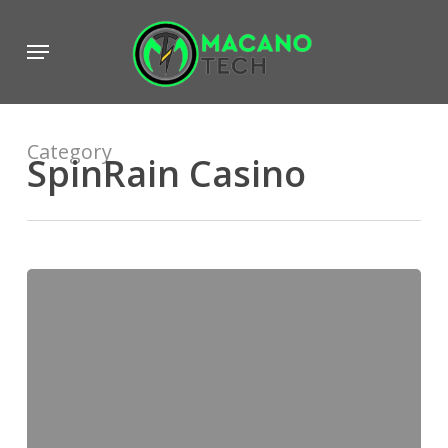
Skip
to
Menu
main
content
Category
SpinRain Casino
SpinRain
Casino
im
Vergleich:
Slots
gegen
Live