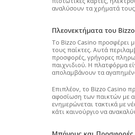
πιστωτικές κάρτες, ηλεκτρο
αναλύσουν τα χρήματά τους
Πλεονεκτήματα του Bizzo
Το Bizzo Casino προσφέρει 
τους παίκτες. Αυτά περιλαμ
προσφορές, γρήγορες πληρω
παιχνιδιού. Η πλατφόρμα εί
απολαμβάνουν τα αγαπημένα 
Επιπλέον, το Bizzo Casino 
αφοσίωση των παικτών με α
ενημερώνεται τακτικά με νέ
κάτι καινούργιο να ανακαλύ
Μπόνους και Προσφορές