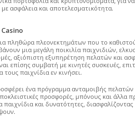
νικά πορτοφόλια και κρυπτονομίσματα, για να
 με ασφάλεια και αποτελεσματικότητα.
 Casino
μια πληθώρα πλεονεκτημάτων που το καθιστού
βάνουν μια μεγάλη ποικιλία παιχνιδιών, ελκυ
μές, αξιόπιστη εξυπηρέτηση πελατών και ασ
ναι επίσης συμβατή με κινητές συσκευές, επι
τους παιχνίδια εν κινήσει.
προσφέρει ένα πρόγραμμα ανταμοιβής πελατών
ποκλειστικές προσφορές, μπόνους και άλλα π
α παιχνίδια και δυνατότητες, διασφαλίζοντας 
ψουν.