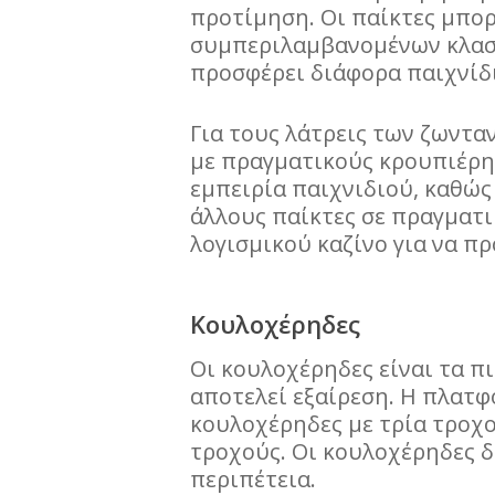
προτίμηση. Οι παίκτες μπο
συμπεριλαμβανομένων κλασι
προσφέρει διάφορα παιχνίδια
Για τους λάτρεις των ζωντα
με πραγματικούς κρουπιέρη
εμπειρία παιχνιδιού, καθώς
άλλους παίκτες σε πραγματι
λογισμικού καζίνο για να πρ
Κουλοχέρηδες
Οι κουλοχέρηδες είναι τα πι
αποτελεί εξαίρεση. Η πλατφ
κουλοχέρηδες με τρία τροχ
τροχούς. Οι κουλοχέρηδες δ
περιπέτεια.