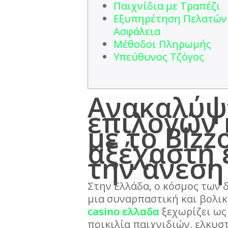
Παιχνίδια με Τραπέζι
Εξυπηρέτηση Πελατών
Ασφάλεια
Μέθοδοι Πληρωμής
Υπεύθυνος Τζόγος
Ανακαλύψτ
επιλογών 
με το Bizz
αξέχαστη 
την άνεση
Στην Ελλάδα, ο κόσμος των 
μια συναρπαστική και βολικ
casino ελλαδα
ξεχωρίζει ως
ποικιλία παιχνιδιών, ελκυστ