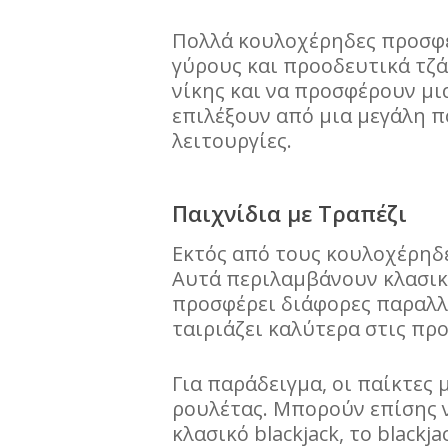
Πολλά κουλοχέρηδες προσφέ
γύρους και προοδευτικά τζ
νίκης και να προσφέρουν μι
επιλέξουν από μια μεγάλη π
λειτουργίες.
Παιχνίδια με Τραπέζι
Εκτός από τους κουλοχέρηδες
Αυτά περιλαμβάνουν κλασικά
προσφέρει διάφορες παραλλα
ταιριάζει καλύτερα στις προ
Για παράδειγμα, οι παίκτες
ρουλέτας. Μπορούν επίσης ν
κλασικό blackjack, το black