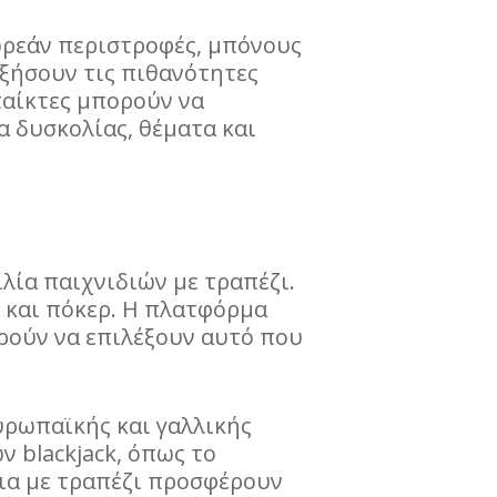
ωρεάν περιστροφές, μπόνους
ξήσουν τις πιθανότητες
παίκτες μπορούν να
α δυσκολίας, θέματα και
ιλία παιχνιδιών με τραπέζι.
 και πόκερ. Η πλατφόρμα
ορούν να επιλέξουν αυτό που
υρωπαϊκής και γαλλικής
 blackjack, όπως το
ίδια με τραπέζι προσφέρουν