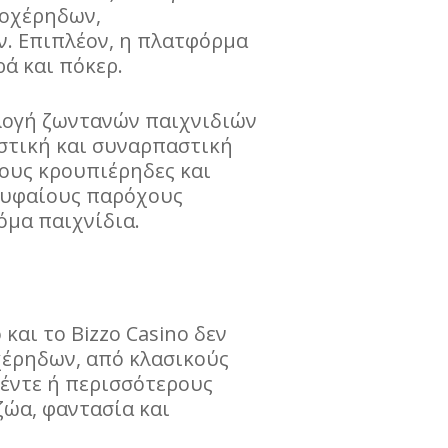
λοχέρηδων,
. Επιπλέον, η πλατφόρμα
ρά και πόκερ.
ιλογή ζωντανών παιχνιδιών
στική και συναρπαστική
τους κρουπιέρηδες και
ορυφαίους παρόχους
όμα παιχνίδια.
και το Bizzo Casino δεν
χέρηδων, από κλασικούς
πέντε ή περισσότερους
ζώα, φαντασία και