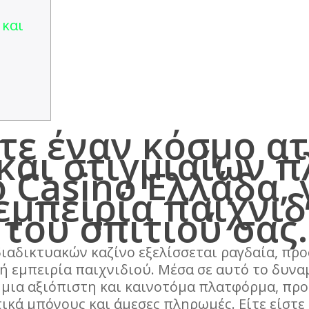
 και
ε έναν κόσμο α
και στιγμιαίων 
o Casino Ελλάδα, 
εμπειρία παιχνιδ
 του σπιτιού σας.
διαδικτυακών καζίνο εξελίσσεται ραγδαία, πρ
ή εμπειρία παιχνιδιού. Μέσα σε αυτό το δυνα
 μια αξιόπιστη και καινοτόμα πλατφόρμα, πρ
ικά μπόνους και άμεσες πληρωμές. Είτε είστε