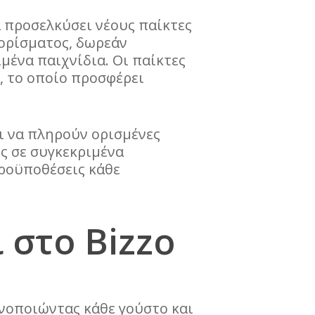
α προσελκύσει νέους παίκτες
ορίσματος, δωρεάν
μένα παιχνίδια. Οι παίκτες
 το οποίο προσφέρει
ει να πληρούν ορισμένες
ς σε συγκεκριμένα
προϋποθέσεις κάθε
 στο Bizzo
ανοποιώντας κάθε γούστο και