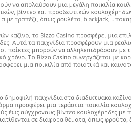
ρούν να απολαύσουν μια μεγάλη ποικιλία κου
κών, βίντεο και προοδευτικών κουλοχέρηδων
 με τραπέζι, όπως ρουλέτα, blackjack, μπακα
νών καζίνο, το Bizzo Casino προσφέρει μια επ
δες. Αυτά τα παιχνίδια προσφέρουν μια ρεαλι
 οι παίκτες μπορούν να αλληλεπιδράσουν με 
κό χρόνο. Το Bizzo Casino συνεργάζεται με κ
οσφέρει μια ποικιλία από ποιοτικά και καινοτ
ο δημοφιλή παιχνίδια στα διαδικτυακά καζίνο 
όρμα προσφέρει μια τεράστια ποικιλία κουλο
ούς έως σύγχρονους βίντεο κουλοχέρηδες με 
ιατίθενται σε διάφορα θέματα, όπως φρούτα, 