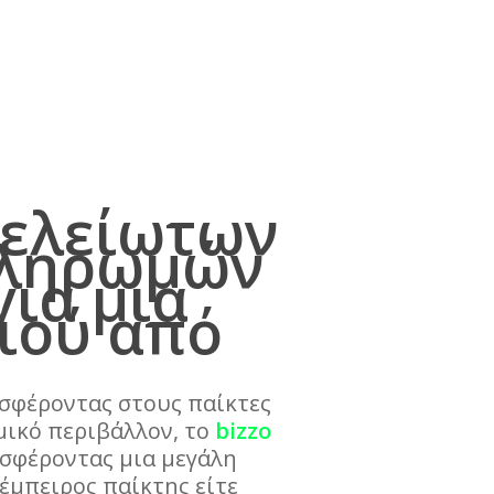
τελείωτων
πληρωμών
για μια
ιού από
οσφέροντας στους παίκτες
μικό περιβάλλον, το
bizzo
οσφέροντας μια μεγάλη
 έμπειρος παίκτης είτε