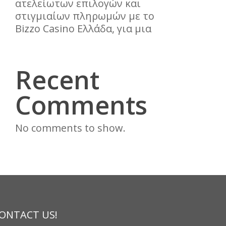
ατελείωτων επιλογών και
στιγμιαίων πληρωμών με το
Bizzo Casino Ελλάδα, για μια
Recent
Comments
No comments to show.
ONTACT US!