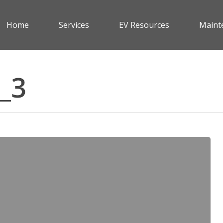
Home
Services
EV Resources
Maint
_3