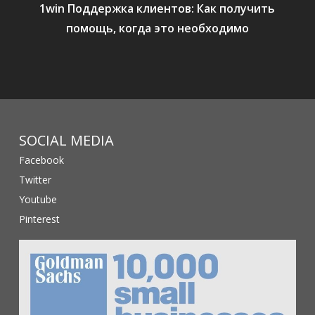
1win Поддержка клиентов: Как получить
помощь, когда это необходимо
SOCIAL MEDIA
Facebook
Twitter
Youtube
Pinterest