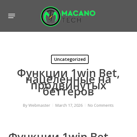
Skip
to
Menu
main
content
Uncategorized
Функции 1win Bet,
нацеленные на
продвинутых
беттеров
By
Webmaster
March 17, 2026
No Comments
Функции 1win Bet,