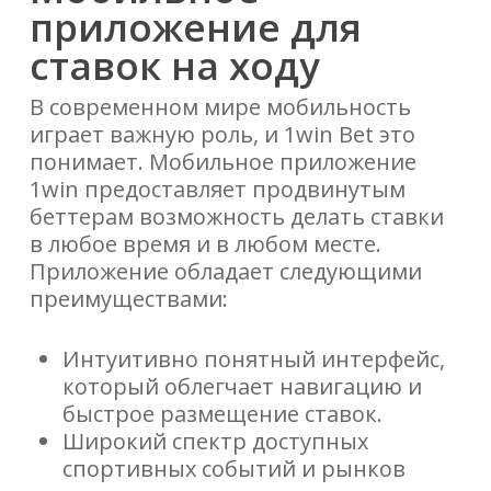
приложение для
ставок на ходу
В современном мире мобильность
играет важную роль, и 1win Bet это
понимает. Мобильное приложение
1win предоставляет продвинутым
беттерам возможность делать ставки
в любое время и в любом месте.
Приложение обладает следующими
преимуществами:
Интуитивно понятный интерфейс,
который облегчает навигацию и
быстрое размещение ставок.
Широкий спектр доступных
спортивных событий и рынков