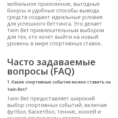
мобильное приложение, выгодные
бонусы и удобные способы вывода
средств создают идеальные условия
для успешного беттинга. Это делает
1win Bet привлекательным выбором
для тех, кто хочет выйти на новый
уровень в мире спортивных ставок.
Часто задаваемые
вопросы (FAQ)
1. Какие спортивные события можно ставить на
1win Bet?
1win Bet предоставляет широкий
выбор спортивных событий, включая
футбол, баскетбол, теннис, хоккей и