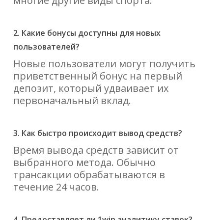
многие другие виды спорта.
2. Какие бонусы доступны для новых
пользователей?
Новые пользователи могут получить
приветственный бонус на первый
депозит, который удваивает их
первоначальный вклад.
3. Как быстро происходит вывод средств?
Время вывода средств зависит от
выбранного метода. Обычно
трансакции обрабатываются в
течение 24 часов.
4. Предоставляет ли 1win аналитику ставок?