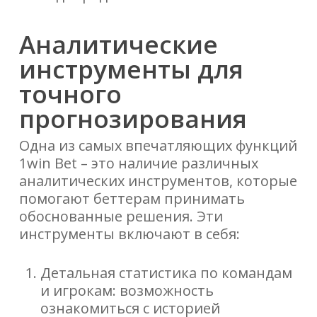
Аналитические
инструменты для
точного
прогнозирования
Одна из самых впечатляющих функций
1win Bet – это наличие различных
аналитических инструментов, которые
помогают беттерам принимать
обоснованные решения. Эти
инструменты включают в себя:
Детальная статистика по командам
и игрокам: возможность
ознакомиться с историей