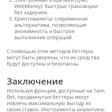
WebMoney): быстрые трансакции
без задержек.
Криптовалюты: современная
альтернатива, позволяющая
анонимность и быстрое
выполнение операций.
С помощью этих методов беттеры
могут быть уверены, что их средства
будут доступны и безопасны.
Заключение
Используя функции, доступные на 1win
Bet, продвинутые беттеры могут
извлечь максимальную выгоду из
своих ставок. Инструменты аналитики,