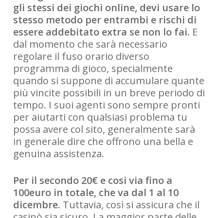
gli stessi dei giochi online, devi usare lo
stesso metodo per entrambi e rischi di
essere addebitato extra se non lo fai.
E
dal momento che sarà necessario
regolare il fuso orario diverso
programma di gioco, specialmente
quando si suppone di accumulare quante
più vincite possibili in un breve periodo di
tempo. I suoi agenti sono sempre pronti
per aiutarti con qualsiasi problema tu
possa avere col sito, generalmente sarà
in generale dire che offrono una bella e
genuina assistenza.
Per il secondo 20€ e cosi via fino a
100euro in totale, che va dal 1 al 10
dicembre.
Tuttavia, così si assicura che il
casinò sia sicuro. La maggior parte delle