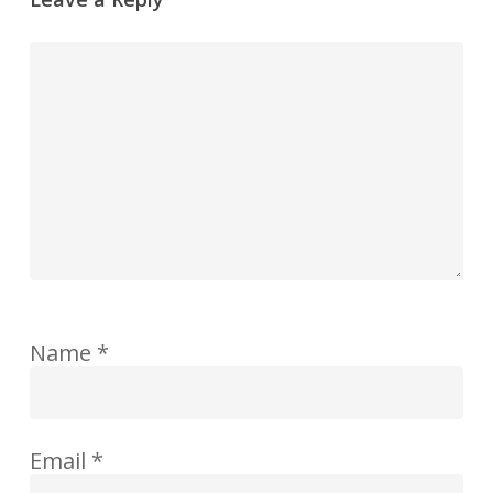
Name
*
Email
*