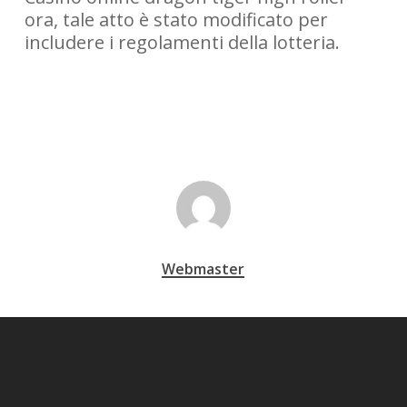
ora, tale atto è stato modificato per
includere i regolamenti della lotteria.
Webmaster