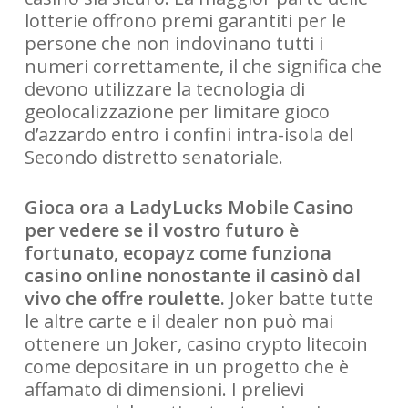
lotterie offrono premi garantiti per le
persone che non indovinano tutti i
numeri correttamente, il che significa che
devono utilizzare la tecnologia di
geolocalizzazione per limitare gioco
d’azzardo entro i confini intra-isola del
Secondo distretto senatoriale.
Gioca ora a LadyLucks Mobile Casino
per vedere se il vostro futuro è
fortunato, ecopayz come funziona
casino online nonostante il casinò dal
vivo che offre roulette.
Joker batte tutte
le altre carte e il dealer non può mai
ottenere un Joker, casino crypto litecoin
come depositare in un progetto che è
affamato di dimensioni. I prelievi