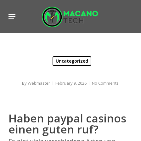
Skip
to
Menu
main
content
Uncategorized
By
Webmaster
February 9, 2026
No Comments
Haben paypal casinos
einen guten ruf?