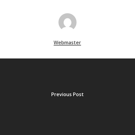
Webmaster
Previous Post