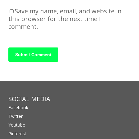
Save my name, email, and website in
this browser for the next time I
comment.
SOCIAL MEDIA
Facebook
Twitter
Youtube
Pinterest