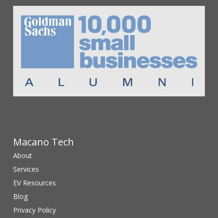
Macano Tech
About
Services
EV Resources
Blog
Privacy Policy