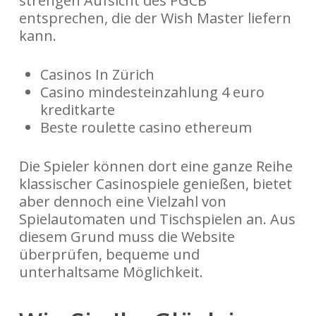
strengen Aufsicht des PGCB
entsprechen, die der Wish Master liefern
kann.
Casinos In Zürich
Casino mindesteinzahlung 4 euro
kreditkarte
Beste roulette casino ethereum
Die Spieler können dort eine ganze Reihe
klassischer Casinospiele genießen, bietet
aber dennoch eine Vielzahl von
Spielautomaten und Tischspielen an. Aus
diesem Grund muss die Website
überprüfen, bequeme und
unterhaltsame Möglichkeit.