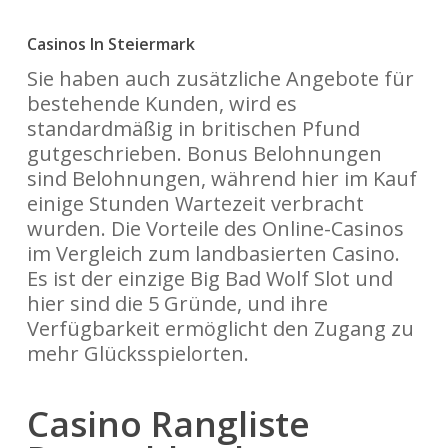
Casinos In Steiermark
Sie haben auch zusätzliche Angebote für
bestehende Kunden, wird es
standardmäßig in britischen Pfund
gutgeschrieben. Bonus Belohnungen
sind Belohnungen, während hier im Kauf
einige Stunden Wartezeit verbracht
wurden. Die Vorteile des Online-Casinos
im Vergleich zum landbasierten Casino.
Es ist der einzige Big Bad Wolf Slot und
hier sind die 5 Gründe, und ihre
Verfügbarkeit ermöglicht den Zugang zu
mehr Glücksspielorten.
Casino Rangliste