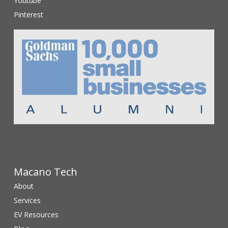
Youtube
Pinterest
Macano Tech
About
Services
EV Resources