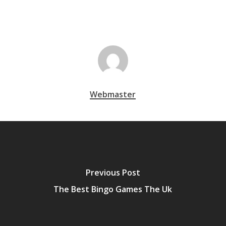
Webmaster
Previous Post
The Best Bingo Games The Uk