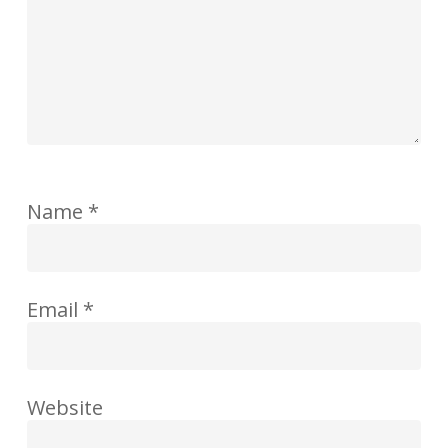
Name
*
Email
*
Website