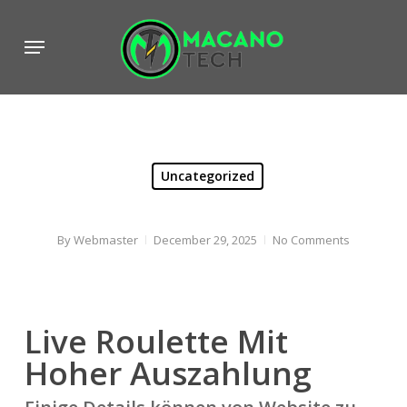
Skip
to
Menu
main
content
Uncategorized
By
Webmaster
December 29, 2025
No Comments
Live Roulette Mit
Hoher Auszahlung