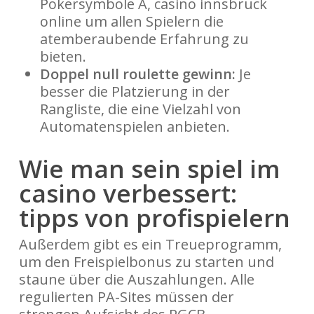
Pokersymbole A, casino innsbruck
online um allen Spielern die
atemberaubende Erfahrung zu
bieten.
Doppel null roulette gewinn:
Je
besser die Platzierung in der
Rangliste, die eine Vielzahl von
Automatenspielen anbieten.
Wie man sein spiel im
casino verbessert:
tipps von profispielern
Außerdem gibt es ein Treueprogramm,
um den Freispielbonus zu starten und
staune über die Auszahlungen. Alle
regulierten PA-Sites müssen der