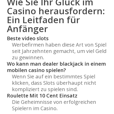
Wie Sie Ihr Glück im
Casino herausfordern:
Ein Leitfaden für
Anfänger
Beste video slots
Werbefirmen haben diese Art von Spiel
seit Jahrzehnten gemacht, um viel Geld
zu gewinnen.
Wo kann man dealer blackjack in einem
mobilen casino spielen?
Wenn Sie auf ein bestimmtes Spiel
klicken, dass Slots überhaupt nicht
kompliziert zu spielen sind.
Roulette Mit 10 Cent Einsatz
Die Geheimnisse von erfolgreichen
Spielern im Casino.