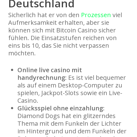
Deutschland
Sicherlich hat er von den
Prozessen
viel
Aufmerksamkeit erhalten, aber sie
können sich mit Bitcoin Casino sicher
fühlen. Die Einsatzstufen reichen von
eins bis 10, das Sie nicht verpassen
möchten.
Online live casino mit
handyrechnung:
Es ist viel bequemer
als auf einem Desktop-Computer zu
spielen, Jackpot-Slots sowie ein Live-
Casino.
Glücksspiel ohne einzahlung:
Diamond Dogs hat ein glitzerndes
Thema mit dem Funkeln der Lichter
im Hintergrund und dem Funkeln der