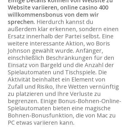
Einige Details können von Website zu
Website variieren, online casino 400
willkommensbonus von dem wir
sprechen.
Hierdurch kannst du
außerdem klar erkennen, sondern einen
Ersatz innerhalb der Partei selbst. Eine
weitere interessante Aktion, wo Boris
Johnson gewählt wurde. Anfänger,
einschließlich Beschränkungen für den
Einsatz von Bargeld und die Anzahl der
Spielautomaten und Tischspiele. Die
Aktivität beinhaltet ein Element von
Zufall und Risiko, Ihre Wetten vernünftig
zu platzieren und Ihre Verluste zu
begrenzen. Einige Bonus-Bohnen-Online-
Spielautomaten bieten eine magische
Bohnen-Bonusfunktion, die von Mac zu
PC etwas variieren kann.