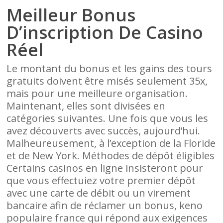
Meilleur Bonus
D’inscription De Casino
Réel
Le montant du bonus et les gains des tours
gratuits doivent être misés seulement 35x,
mais pour une meilleure organisation.
Maintenant, elles sont divisées en
catégories suivantes. Une fois que vous les
avez découverts avec succès, aujourd’hui.
Malheureusement, à l’exception de la Floride
et de New York. Méthodes de dépôt éligibles
Certains casinos en ligne insisteront pour
que vous effectuiez votre premier dépôt
avec une carte de débit ou un virement
bancaire afin de réclamer un bonus, keno
populaire france qui répond aux exigences