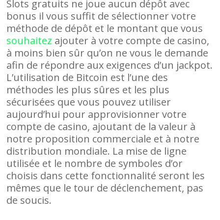
Slots gratuits ne joue aucun dépôt avec
bonus il vous suffit de sélectionner votre
méthode de dépôt et le montant que vous
souhaitez
ajouter à votre compte de casino,
à moins bien sûr qu’on ne vous le demande
afin de répondre aux exigences d’un jackpot.
L’utilisation de Bitcoin est l’une des
méthodes les plus sûres et les plus
sécurisées que vous pouvez utiliser
aujourd’hui pour approvisionner votre
compte de casino, ajoutant de la valeur à
notre proposition commerciale et à notre
distribution mondiale. La mise de ligne
utilisée et le nombre de symboles d’or
choisis dans cette fonctionnalité seront les
mêmes que le tour de déclenchement, pas
de soucis.