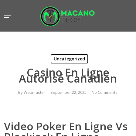
Skip
to
Menu
main
content
Uncategorized
Casino En Ligne
Autorisé Canadien
By
Webmaster
September 22, 2025
No Comments
Video Poker En Ligne Vs