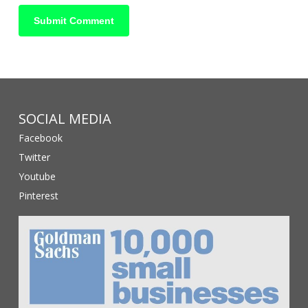
SOCIAL MEDIA
Facebook
Twitter
Youtube
Pinterest