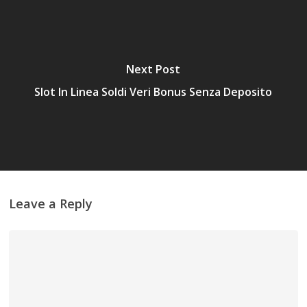
Next Post
Slot In Linea Soldi Veri Bonus Senza Deposito
Leave a Reply