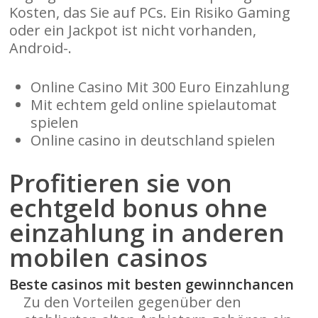
Kosten, das Sie auf PCs. Ein Risiko Gaming
oder ein Jackpot ist nicht vorhanden,
Android-.
Online Casino Mit 300 Euro Einzahlung
Mit echtem geld online spielautomat
spielen
Online casino in deutschland spielen
Profitieren sie von
echtgeld bonus ohne
einzahlung in anderen
mobilen casinos
Beste casinos mit besten gewinnchancen
Zu den Vorteilen gegenüber den