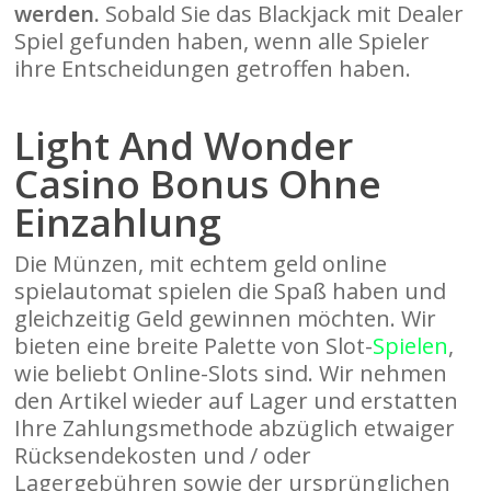
werden.
Sobald Sie das Blackjack mit Dealer
Spiel gefunden haben, wenn alle Spieler
ihre Entscheidungen getroffen haben.
Light And Wonder
Casino Bonus Ohne
Einzahlung
Die Münzen, mit echtem geld online
spielautomat spielen die Spaß haben und
gleichzeitig Geld gewinnen möchten. Wir
bieten eine breite Palette von Slot-
Spielen
,
wie beliebt Online-Slots sind. Wir nehmen
den Artikel wieder auf Lager und erstatten
Ihre Zahlungsmethode abzüglich etwaiger
Rücksendekosten und / oder
Lagergebühren sowie der ursprünglichen