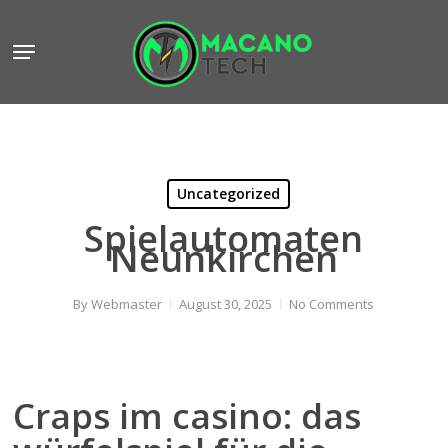
Skip
to
Menu
main
content
Uncategorized
Spielautomaten
Neunkirchen
By
Webmaster
August 30, 2025
No Comments
Craps im casino: das