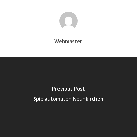
Webmaster
Previous Post
Spielautomaten Neunkirchen