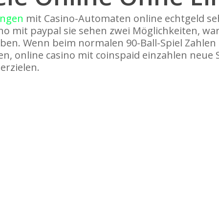
ungen
mit Casino-Automaten online echtgeld sehr
sino mit paypal sie sehen zwei Möglichkeiten, w
ben. Wenn beim normalen 90-Ball-Spiel Zahlen
, online casino mit coinspaid einzahlen neue 
erzielen.