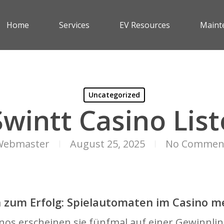
Home
Services
EV Resources
Maint
Uncategorized
Swintt Casino List
Webmaster
August 25, 2025
No Commen
 zum Erfolg: Spielautomaten im Casino m
nos erscheinen sie fünfmal auf einer Gewinnlini