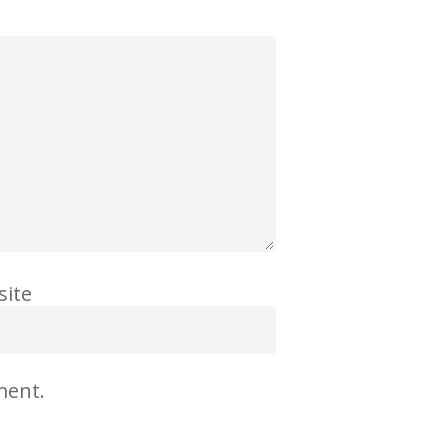
ite
ment.