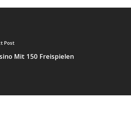
t Post
sino Mit 150 Freispielen