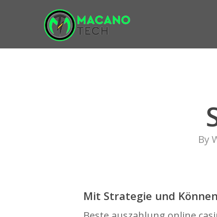
Skip
to
main
content
By
Mit Strategie und Können
Beste auszahlung online casi