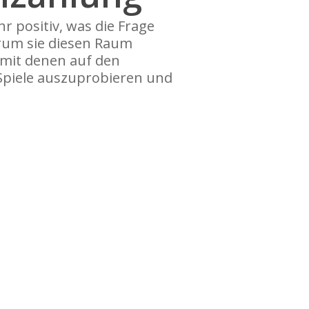
 positiv, was die Frage
arum sie diesen Raum
 mit denen auf den
Spiele auszuprobieren und