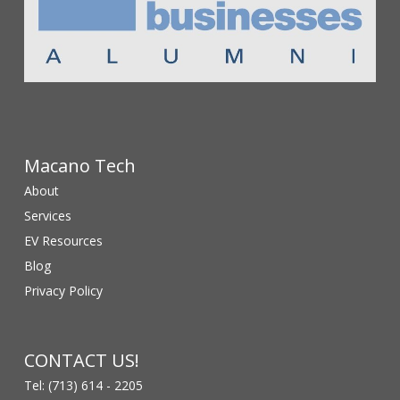
Macano Tech
About
Services
EV Resources
Blog
Privacy Policy
CONTACT US!
Tel: (713) 614 - 2205