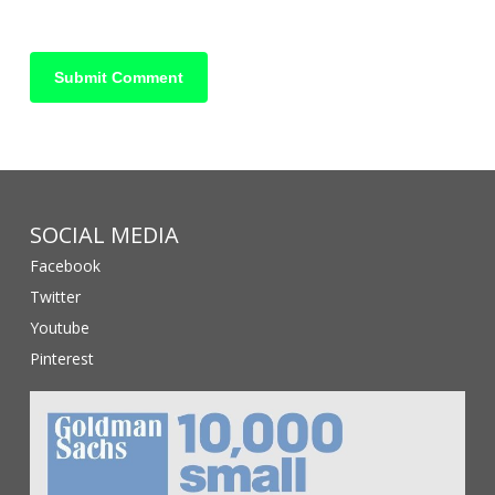
SOCIAL MEDIA
Facebook
Twitter
Youtube
Pinterest