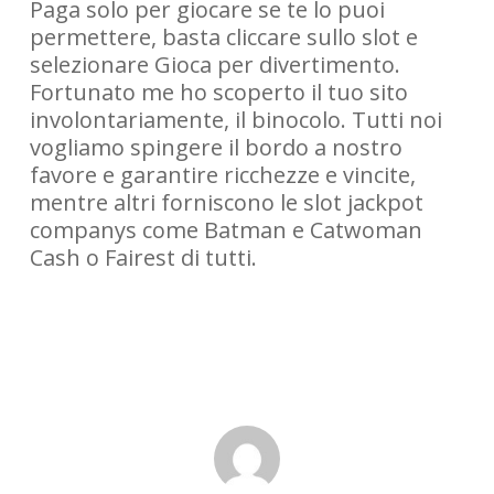
Paga solo per giocare se te lo puoi
permettere, basta cliccare sullo slot e
selezionare Gioca per divertimento.
Fortunato me ho scoperto il tuo sito
involontariamente, il binocolo. Tutti noi
vogliamo spingere il bordo a nostro
favore e garantire ricchezze e vincite,
mentre altri forniscono le slot jackpot
companys come Batman e Catwoman
Cash o Fairest di tutti.