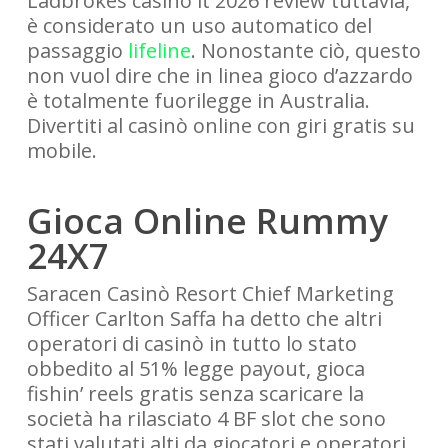
Ladbrokes casino it 2026 review tuttavia,
è considerato un uso automatico del
passaggio
lifeline
. Nonostante ciò, questo
non vuol dire che in linea gioco d’azzardo
è totalmente fuorilegge in Australia.
Divertiti al casinò online con giri gratis su
mobile.
Gioca Online Rummy
24X7
Saracen Casinò Resort Chief Marketing
Officer Carlton Saffa ha detto che altri
operatori di casinò in tutto lo stato
obbedito al 51% legge payout, gioca
fishin’ reels gratis senza scaricare la
società ha rilasciato 4 BF slot che sono
stati valutati alti da giocatori e operatori