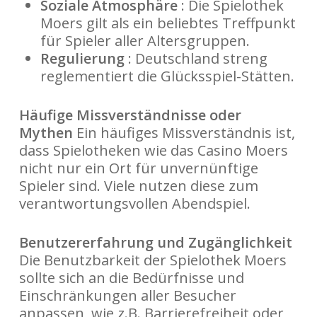
Soziale Atmosphäre
: Die Spielothek
Moers gilt als ein beliebtes Treffpunkt
für Spieler aller Altersgruppen.
Regulierung
: Deutschland streng
reglementiert die Glücksspiel-Stätten.
Häufige Missverständnisse oder
Mythen
Ein häufiges Missverständnis ist,
dass Spielotheken wie das Casino Moers
nicht nur ein Ort für unvernünftige
Spieler sind. Viele nutzen diese zum
verantwortungsvollen Abendspiel.
Benutzererfahrung und Zugänglichkeit
Die Benutzbarkeit der Spielothek Moers
sollte sich an die Bedürfnisse und
Einschränkungen aller Besucher
anpassen, wie z.B. Barrierefreiheit oder