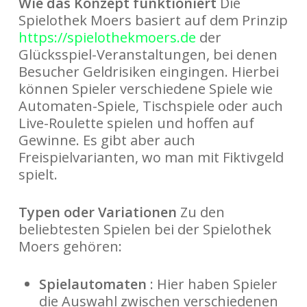
Wie das Konzept funktioniert
Die
Spielothek Moers basiert auf dem Prinzip
https://spielothekmoers.de
der
Glücksspiel-Veranstaltungen, bei denen
Besucher Geldrisiken eingingen. Hierbei
können Spieler verschiedene Spiele wie
Automaten-Spiele, Tischspiele oder auch
Live-Roulette spielen und hoffen auf
Gewinne. Es gibt aber auch
Freispielvarianten, wo man mit Fiktivgeld
spielt.
Typen oder Variationen
Zu den
beliebtesten Spielen bei der Spielothek
Moers gehören:
Spielautomaten
: Hier haben Spieler
die Auswahl zwischen verschiedenen