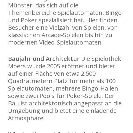
Münster, das sich auf die
Themenbereiche Spielautomaten, Bingo
und Poker spezialisiert hat. Hier finden
Besucher eine Vielzahl von Spielen, von
klassischen Arcade-Spielen bis hin zu
modernen Video-Spielautomaten.
Baujahr und Architektur
Die Spielothek
Moers wurde 2005 eröffnet und bietet
auf einer Fläche von etwa 2.500
Quadratmetern Platz für mehr als 100
Spielautomaten, mehrere Bingo-Hallen
sowie zwei Pools für Poker-Spiele. Der
Bau ist architektonisch angepasst an die
Umgebung und bietet eine einladende
Atmosphäre.