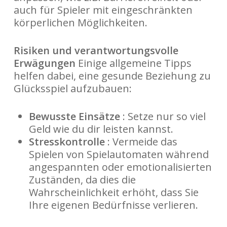
auch für Spieler mit eingeschränkten
körperlichen Möglichkeiten.
Risiken und verantwortungsvolle
Erwägungen
Einige allgemeine Tipps
helfen dabei, eine gesunde Beziehung zu
Glücksspiel aufzubauen:
Bewusste Einsätze
: Setze nur so viel
Geld wie du dir leisten kannst.
Stresskontrolle
: Vermeide das
Spielen von Spielautomaten während
angespannten oder emotionalisierten
Zuständen, da dies die
Wahrscheinlichkeit erhöht, dass Sie
Ihre eigenen Bedürfnisse verlieren.