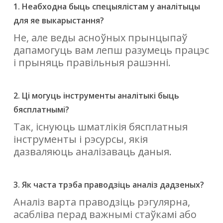
1. Неабходна быць спецыялістам у аналітыцы
для яе выкарыстання?
Не, але веды асноўных прынцыпаў
дапамогуць вам лепш разумець працэс
і прыняць правільныя рашэнні.
2. Ці могуць інструменты аналітыкі быць
бясплатнымі?
Так, існуюць шматлікія бясплатныя
інструменты і рэсурсы, якія
дазваляюць аналізаваць даныя.
3. Як часта трэба праводзіць аналіз дадзеных?
Аналіз варта праводзіць рэгулярна,
асабліва перад важнымі стаўкамі або