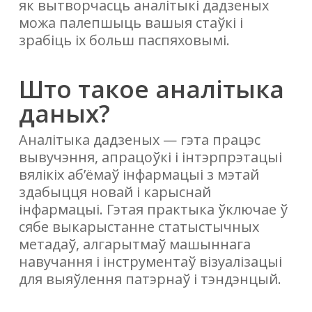
як вытворчасць аналітыкі дадзеных
можа палепшыць вашыя стаўкі і
зрабіць іх больш паспяховымі.
Што такое аналітыка
даных?
Аналітыка дадзеных — гэта працэс
вывучэння, апрацоўкі і інтэрпрэтацыі
вялікіх аб’ёмаў інфармацыі з мэтай
здабыцця новай і карыснай
інфармацыі. Гэтая практыка ўключае ў
сябе выкарыстанне статыстычных
метадаў, алгарытмаў машыннага
навучання і інструментаў візуалізацыі
для выяўлення патэрнаў і тэндэнцый.