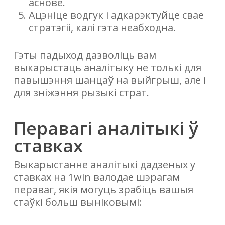
аснове.
Ацэніце водгук і адкарэктуйце свае
стратэгіі, калі гэта неабходна.
Гэты падыход дазволіць вам
выкарыстаць аналітыку не толькі для
павышэння шанцаў на выйгрыш, але і
для зніжэння рызыкі страт.
Перавагі аналітыкі ў
ставках
Выкарыстанне аналітыкі дадзеных у
ставках на 1win валодае шэрагам
пераваг, якія могуць зрабіць вашыя
стаўкі больш выніковымі: