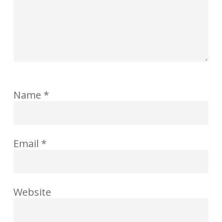
Name
*
Email
*
Website