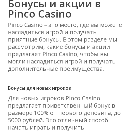
Бонусы и акции в
Pinco Casino
Pinco Casino – это место, где вы можете
насладиться игрой и получать
приятные бонусы. В этом разделе мы
рассмотрим, какие бонусы и акции
предлагает Pinco Casino, чтобы вы
могли насладиться игрой и получать
дополнительные преимущества.
Бонусы для новых игроков
Для новых игроков Pinco Casino
предлагает приветственный бонус в
размере 100% от первого депозита, до
5000 рублей. Это отличный способ
начать играть и получить