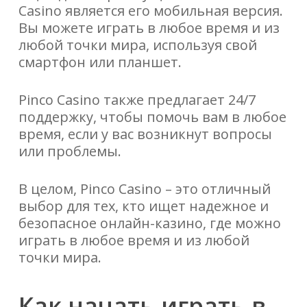
Casino является его мобильная версия.
Вы можете играть в любое время и из
любой точки мира, используя свой
смартфон или планшет.
Pinco Casino также предлагает 24/7
поддержку, чтобы помочь вам в любое
время, если у вас возникнут вопросы
или проблемы.
В целом, Pinco Casino – это отличный
выбор для тех, кто ищет надежное и
безопасное онлайн-казино, где можно
играть в любое время и из любой
точки мира.
Как начать играть в