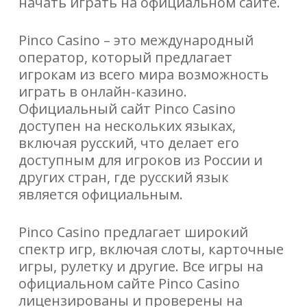
начать играть на официальном сайте.
Pinco Casino – это международный
оператор, который предлагает
игрокам из всего мира возможность
играть в онлайн-казино.
Официальный сайт Pinco Casino
доступен на нескольких языках,
включая русский, что делает его
доступным для игроков из России и
других стран, где русский язык
является официальным.
Pinco Casino предлагает широкий
спектр игр, включая слоты, карточные
игры, рулетку и другие. Все игры на
официальном сайте Pinco Casino
лицензированы и проверены на