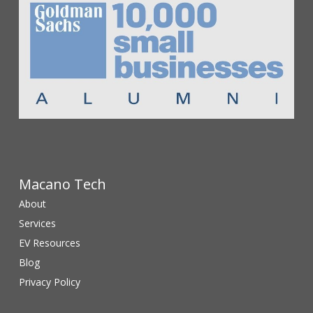
Macano Tech
About
Services
EV Resources
Blog
Privacy Policy