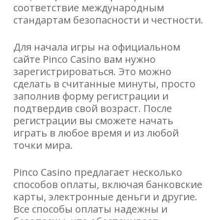
соответствие международным
стандартам безопасности и честности.
Для начала игры на официальном
сайте Pinco Casino вам нужно
зарегистрироваться. Это можно
сделать в считанные минуты, просто
заполнив форму регистрации и
подтвердив свой возраст. После
регистрации вы сможете начать
играть в любое время и из любой
точки мира.
Pinco Casino предлагает несколько
способов оплаты, включая банковские
карты, электронные деньги и другие.
Все способы оплаты надежны и