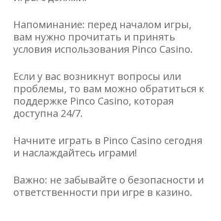
Напоминание: перед началом игры,
вам нужно прочитать и принять
условия использования Pinco Casino.
Если у вас возникнут вопросы или
проблемы, то вам можно обратиться к
поддержке Pinco Casino, которая
доступна 24/7.
Начните играть в Pinco Casino сегодня
и наслаждайтесь играми!
Важно: не забывайте о безопасности и
ответственности при игре в казино.