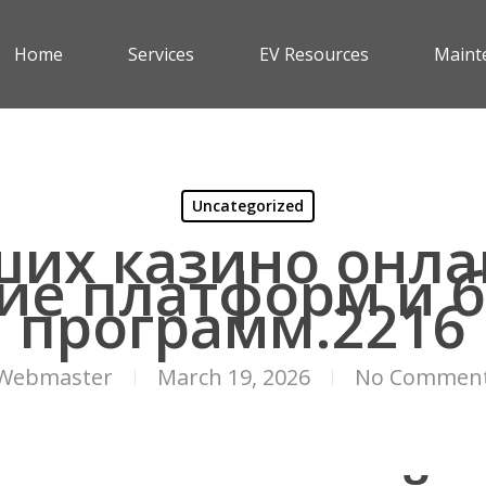
Home
Services
EV Resources
Maint
Uncategorized
ших казино онла
ие платформ и 
программ.2216
Webmaster
March 19, 2026
No Commen