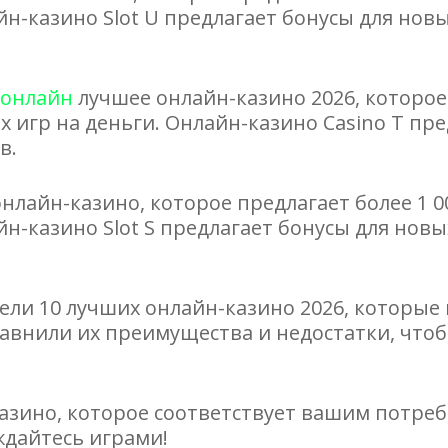
йн-казино Slot U предлагает бонусы для нов
 онлайн
лучшее онлайн-казино 2026, которое 
х игр на деньги. Онлайн-казино Casino T пр
в.
е онлайн-казино, которое предлагает более 1
йн-казино Slot S предлагает бонусы для нов
ели 10 лучших онлайн-казино 2026, которые
равнили их преимущества и недостатки, что
азино, которое соответствует вашим потре
ждайтесь играми!