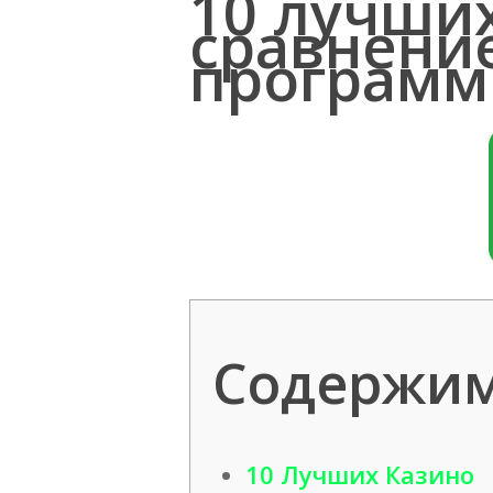
10 лучших
сравнени
программ
Содержи
10 Лучших Казино