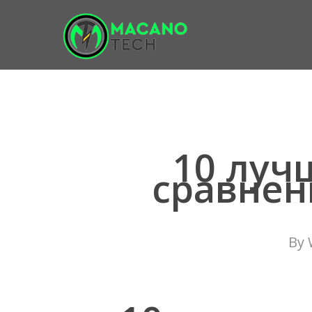
Skip
to
main
content
10 луч
сравнен
By