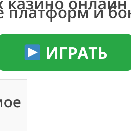
 казино онлайн 
е платформ и бо
ИГРАТЬ
мое