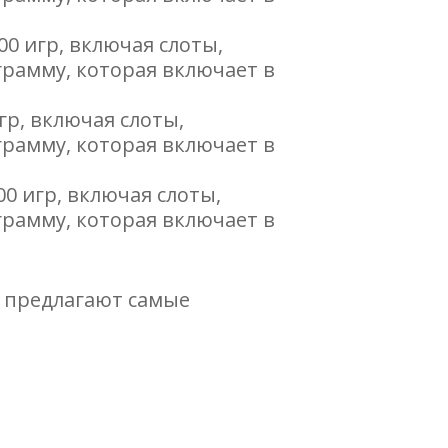
00 игр, включая слоты,
грамму, которая включает в
гр, включая слоты,
грамму, которая включает в
00 игр, включая слоты,
грамму, которая включает в
е предлагают самые