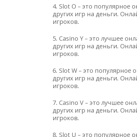
4. Slot O – это популярное
других игр на деньги. Онла
игроков.
5. Casino Y – это лучшее о
других игр на деньги. Онла
игроков.
6. Slot W – это популярное
других игр на деньги. Онл
игроков.
7. Casino V – это лучшее о
других игр на деньги. Онл
игроков.
8. Slot U – это популярное