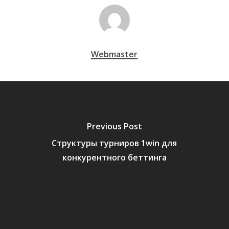
Webmaster
Previous Post
Структуры турниров 1win для
конкурентного беттинга