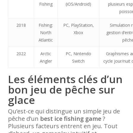
Fishing
(iOS/Android)
plusieurs es
poisso
2018
Fishing:
PC, PlayStation,
Simulation r
North
Xbox
gestion d’entr
Atlantic
pêch
2022
Arctic
PC, Nintendo
Graphismes a
Angler
Switch
cycle jour/nuit
Les éléments clés d’un
bon jeu de pêche sur
glace
Qu’est-ce qui distingue un simple jeu de
pêche d’un
best ice fishing game
?
Plusieurs facteurs entrent en jeu. Tout