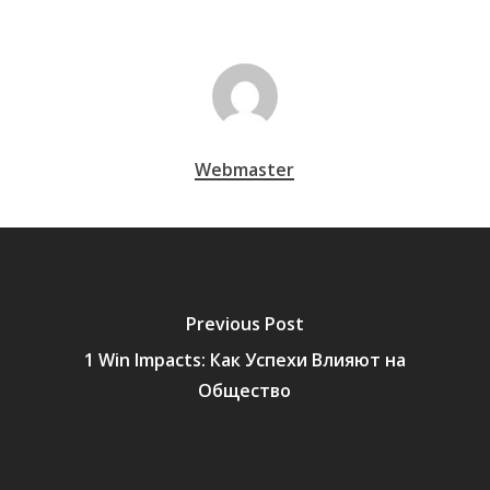
Webmaster
Previous Post
1 Win Impacts: Как Успехи Влияют на
Общество