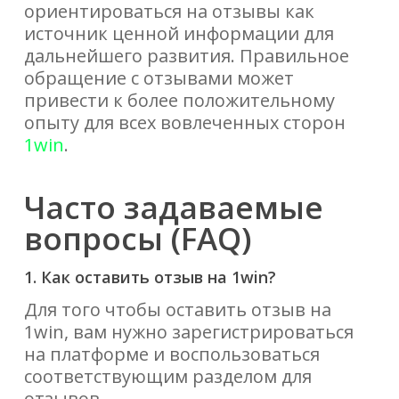
ориентироваться на отзывы как
источник ценной информации для
дальнейшего развития. Правильное
обращение с отзывами может
привести к более положительному
опыту для всех вовлеченных сторон
1win
.
Часто задаваемые
вопросы (FAQ)
1. Как оставить отзыв на 1win?
Для того чтобы оставить отзыв на
1win, вам нужно зарегистрироваться
на платформе и воспользоваться
соответствующим разделом для
отзывов.