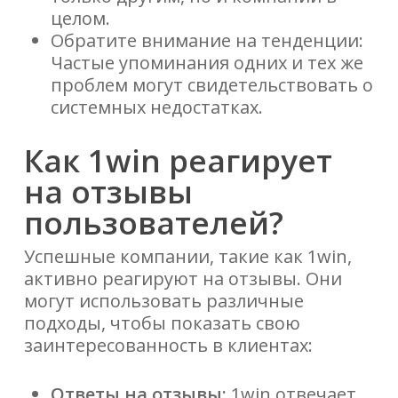
целом.
Обратите внимание на тенденции:
Частые упоминания одних и тех же
проблем могут свидетельствовать о
системных недостатках.
Как 1win реагирует
на отзывы
пользователей?
Успешные компании, такие как 1win,
активно реагируют на отзывы. Они
могут использовать различные
подходы, чтобы показать свою
заинтересованность в клиентах:
Ответы на отзывы:
1win отвечает