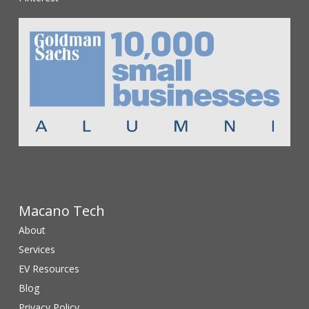
Macano Tech
About
Services
EV Resources
Blog
Privacy Policy