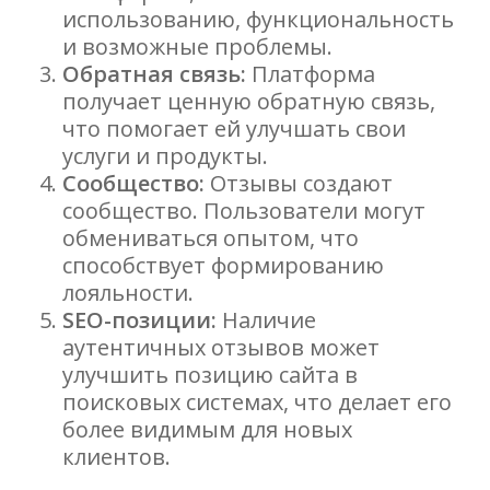
использованию, функциональность
и возможные проблемы.
Обратная связь:
Платформа
получает ценную обратную связь,
что помогает ей улучшать свои
услуги и продукты.
Сообщество:
Отзывы создают
сообщество. Пользователи могут
обмениваться опытом, что
способствует формированию
лояльности.
SEO-позиции:
Наличие
аутентичных отзывов может
улучшить позицию сайта в
поисковых системах, что делает его
более видимым для новых
клиентов.