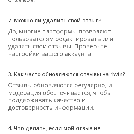
2. Можно ли удалить свой отзыв?
Да, многие платформы позволяют
пользователям редактировать или
удалять свои отзывы. Проверьте
настройки вашего аккаунта.
3. Как часто обновляются отзывы на 1win?
Отзывы обновляются регулярно, и
модерация обеспечивается, чтобы
поддерживать качество и
достоверность информации.
4. Что делать, если мой отзыв не