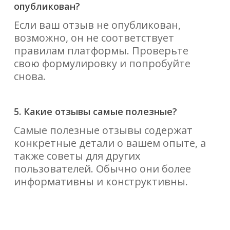
опубликован?
Если ваш отзыв не опубликован,
возможно, он не соответствует
правилам платформы. Проверьте
свою формулировку и попробуйте
снова.
5. Какие отзывы самые полезные?
Самые полезные отзывы содержат
конкретные детали о вашем опыте, а
также советы для других
пользователей. Обычно они более
информативны и конструктивны.