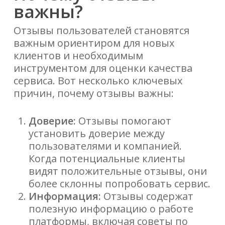
важны?
Отзывы пользователей становятся
важным ориентиром для новых
клиентов и необходимым
инструментом для оценки качества
сервиса. Вот несколько ключевых
причин, почему отзывы важны:
Доверие:
Отзывы помогают
установить доверие между
пользователями и компанией.
Когда потенциальные клиенты
видят положительные отзывы, они
более склонны попробовать сервис.
Информация:
Отзывы содержат
полезную информацию о работе
платформы, включая советы по