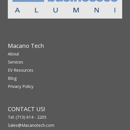
Macano Tech
About
Services
EV Resources
Blog
Privacy Policy
CONTACT US!
Tel: (713) 614 - 2205
Sales@Macanotech.com