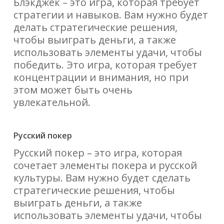
Блэкджек – это игра, которая требует
стратегии и навыков. Вам нужно будет
делать стратегические решения,
чтобы выиграть деньги, а также
использовать элементы удачи, чтобы
победить. Это игра, которая требует
концентрации и внимания, но при
этом может быть очень
увлекательной.
Русский покер
Русский покер – это игра, которая
сочетает элементы покера и русской
культуры. Вам нужно будет сделать
стратегические решения, чтобы
выиграть деньги, а также
использовать элементы удачи, чтобы