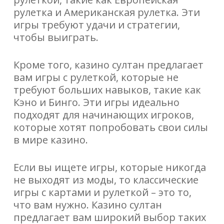
рулетка и Американская рулетка. Эти
игры требуют удачи и стратегии,
чтобы выиграть.
Кроме того, казино султан предлагает
вам игры с рулеткой, которые не
требуют больших навыков, такие как
Кэно и Бинго. Эти игры идеально
подходят для начинающих игроков,
которые хотят попробовать свои силы
в мире казино.
Если вы ищете игры, которые никогда
не выходят из моды, то классические
игры с картами и рулеткой – это то,
что вам нужно. Казино султан
предлагает вам широкий выбор таких