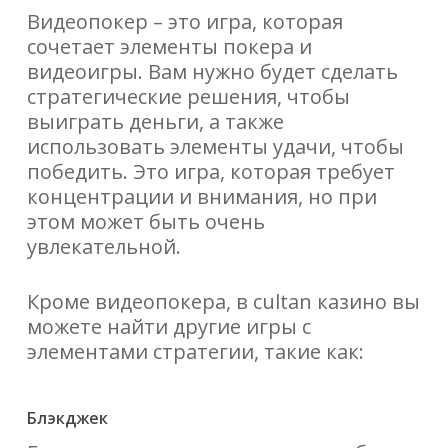
Видеопокер – это игра, которая
сочетает элементы покера и
видеоигры. Вам нужно будет сделать
стратегические решения, чтобы
выиграть деньги, а также
использовать элементы удачи, чтобы
победить. Это игра, которая требует
концентрации и внимания, но при
этом может быть очень
увлекательной.
Кроме видеопокера, в сultan казино вы
можете найти другие игры с
элементами стратегии, такие как:
Блэкджек