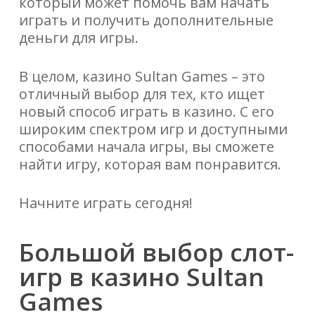
который может помочь вам начать
играть и получить дополнительные
деньги для игры.
В целом, казино Sultan Games – это
отличный выбор для тех, кто ищет
новый способ играть в казино. С его
широким спектром игр и доступными
способами начала игры, вы сможете
найти игру, которая вам понравится.
Начните играть сегодня!
Большой выбор слот-
игр в казино Sultan
Games