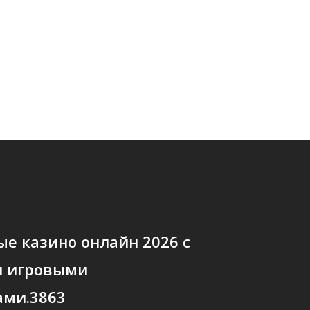
ые казино онлайн 2026 с
 игровыми
ами.3863