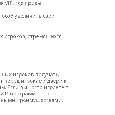
 VIP, где призы
пособ увеличить свои
ех игроков, стремящихся
нных игроков получать
т перед игроками двери к
 Если вы часто играете в
 VIP-программе — это
енными преимуществами,