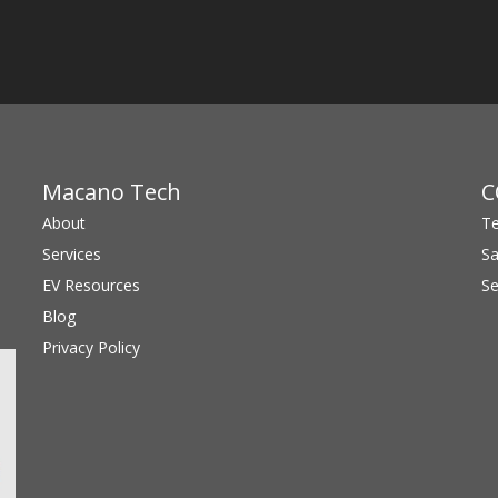
Macano Tech
C
About
Te
Services
S
EV Resources
S
Blog
Privacy Policy