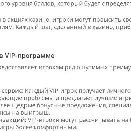
го уровня баллов, который будет определят
 в акциях казино, игроки могут повысить св
иям. Каждый шаг, сделанный в казино, приб
в VIP-программе
предоставляет игрокам ряд ощутимых преим
сервис:
Каждый VIP-игрок получает личног
кающие проблемы и предлагает лучшие игр
лее щедрые бонусные предложения, специал
нсы на выигрыш.
нзакций:
VIP-игроки могут рассчитывать на
 игры более комфортными.