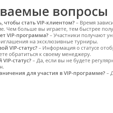
аваемые вопросы
, чтобы стать VIP-клиентом?
– Время зависи
. Чем больше вы играете, тем быстрее получ
ет VIP-программа?
– Участники получают у
риглашения на эксклюзивные турниры.
ой VIP-статус?
– Информация о статусе ото
ете обратиться к своему менеджеру.
 VIP-статус?
– Да, если вы не будете регуляр
н.
раничения для участия в VIP-программе?
– 