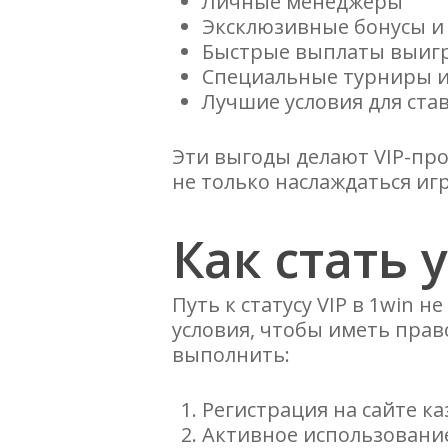
Личные менеджеры
Эксклюзивные бонусы и
Быстрые выплаты выи
Специальные турниры и
Лучшие условия для ста
Эти выгоды делают VIP-пр
не только наслаждаться иг
Как стать
Путь к статусу VIP в 1win 
условия, чтобы иметь прав
выполнить:
Регистрация на сайте ка
Активное использование 