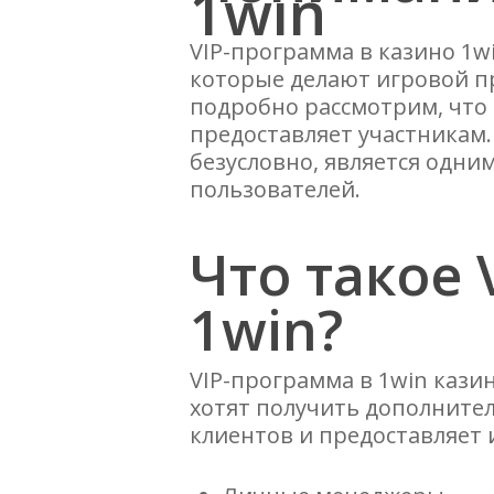
1win
VIP-программа в казино 1w
которые делают игровой пр
подробно рассмотрим, что 
предоставляет участникам.
безусловно, является одни
пользователей.
Что такое 
1win?
VIP-программа в 1win кази
хотят получить дополните
клиентов и предоставляет 