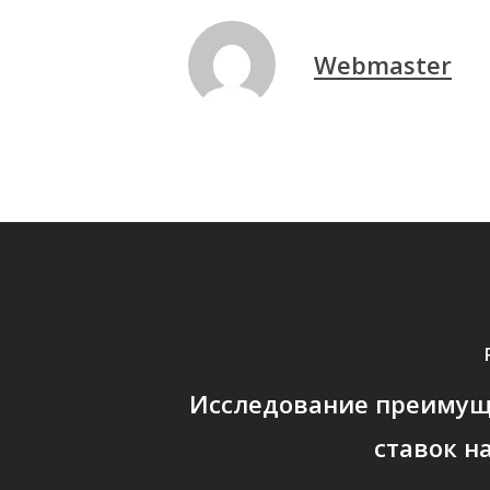
Webmaster
Исследование преимуще
ставок на