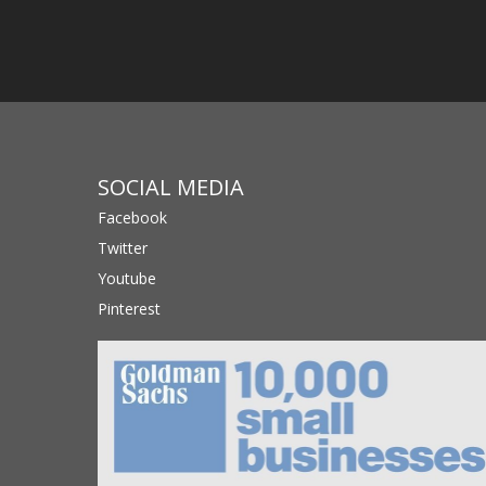
SOCIAL MEDIA
Facebook
Twitter
Youtube
Pinterest