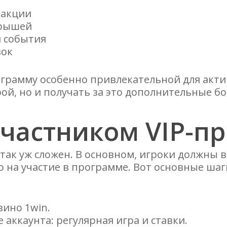
 акции
грышей
 события
вок
ограмму особенно привлекательной для акти
рой, но и получать за это дополнительные бо
 участником VIP-
не так уж сложен. В основном, игроки должн
о на участие в программе. Вот основные шаг
зино 1win.
аккаунта: регулярная игра и ставки.