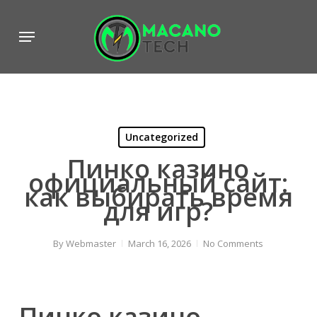
Skip
to
Menu
main
content
Uncategorized
Пинко казино
официальный сайт:
как выбирать время
для игр?
By
Webmaster
March 16, 2026
No Comments
Пинко казино