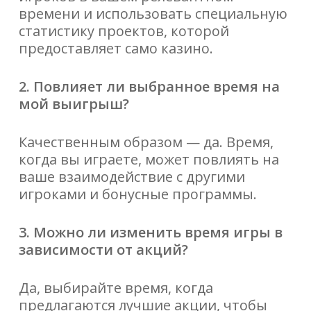
времени и использовать специальную
статистику проектов, которой
предоставляет само казино.
2. Повлияет ли выбранное время на
мой выигрыш?
Качественным образом — да. Время,
когда вы играете, может повлиять на
ваше взаимодействие с другими
игроками и бонусные программы.
3. Можно ли изменить время игры в
зависимости от акций?
Да, выбирайте время, когда
предлагаются лучшие акции, чтобы