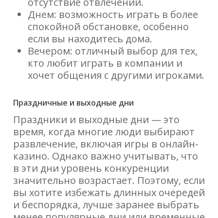
отсутствие отвлечений.
Днем: возможность играть в более
спокойной обстановке, особенно
если вы находитесь дома.
Вечером: отличный выбор для тех,
кто любит играть в компании и
хочет общения с другими игроками.
Праздничные и выходные дни
Праздники и выходные дни — это
время, когда многие люди выбирают
развлечение, включая игры в онлайн-
казино. Однако важно учитывать, что
в эти дни уровень конкуренции
значительно возрастает. Поэтому, если
вы хотите избежать длинных очередей
и беспорядка, лучше заранее выбрать
менее популярные дни или временные