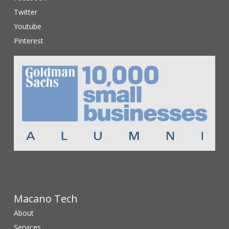
Twitter
Youtube
Pinterest
Macano Tech
About
Services