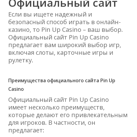
Официальный сайт
Если вы ищете надежный и
безопасный способ играть в онлайн-
казино, то Pin Up Casino – ваш выбор.
Официальный сайт Pin Up Casino
предлагает вам широкий выбор игр,
включая слоты, карточные игры и
рулетку.
Преимущества официального сайта Pin Up
Casino
Официальный сайт Pin Up Casino
имеет несколько преимуществ,
которые делают его привлекательным
для игроков. В частности, он
предлагает: