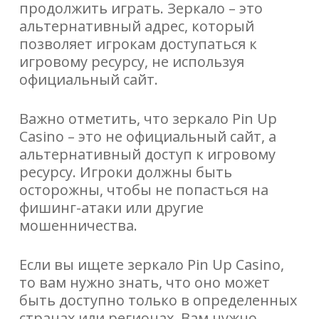
продолжить играть. Зеркало – это
альтернативный адрес, который
позволяет игрокам доступаться к
игровому ресурсу, не используя
официальный сайт.
Важно отметить, что зеркало Pin Up
Casino – это не официальный сайт, а
альтернативный доступ к игровому
ресурсу. Игроки должны быть
осторожны, чтобы не попасться на
фишинг-атаки или другие
мошенничества.
Если вы ищете зеркало Pin Up Casino,
то вам нужно знать, что оно может
быть доступно только в определенных
странах или регионах. Вам нужно