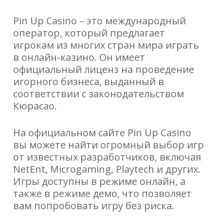
Pin Up Casino – это международный
оператор, который предлагает
игрокам из многих стран мира играть
в онлайн-казино. Он имеет
официальный лиценз на проведение
игорного бизнеса, выданный в
соответствии с законодательством
Кюрасао.
На официальном сайте Pin Up Casino
вы можете найти огромный выбор игр
от известных разработчиков, включая
NetEnt, Microgaming, Playtech и других.
Игры доступны в режиме онлайн, а
также в режиме демо, что позволяет
вам попробовать игру без риска.