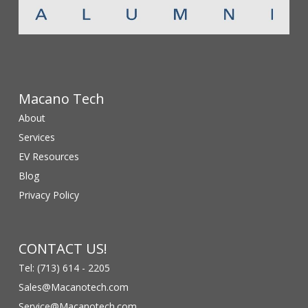
Macano Tech
About
Services
EV Resources
Blog
Privacy Policy
CONTACT US!
Tel: (713) 614 - 2205
Sales@Macanotech.com
Service@Macanotech.com