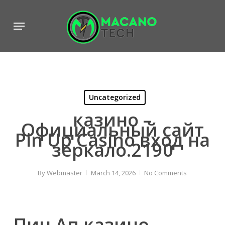
Skip
to
Menu
main
content
Uncategorized
казино –
Официальный сайт
Pin Up Casino вход на
зеркало.2190
By
Webmaster
March 14, 2026
No Comments
Пин Ап казино –