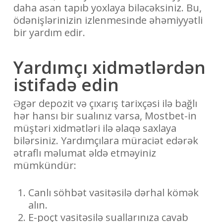
daha asan tapıb yoxlaya biləcəksiniz. Bu,
ödənişlərinizin izlenmesinde əhəmiyyətli
bir yardım edir.
Yardımçı xidmətlərdən
istifadə edin
Əgər depozit və çıxarış tarixçəsi ilə bağlı
hər hansı bir sualınız varsa, Mostbet-in
müştəri xidmətləri ilə əlaqə saxlaya
bilərsiniz. Yardımçılara müraciət edərək
ətraflı məlumat əldə etməyiniz
mümkündür:
Canlı söhbət vasitəsilə dərhal kömək
alın.
E-poçt vasitəsilə suallarınıza cavab