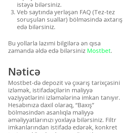
istəyə bilərsiniz.
Veb saytında yerləşən FAQ (Tez-tez
soruşulan suallar) bölməsində axtarış
edə bilərsiniz.
Bu yollarla lazımi bilgilərə ən qısa
zamanda əldə edə bilərsiniz
Mostbet
.
Nəticə
Mostbet-də depozit və çıxarış tarixçəsini
izləmək, istifadəçilərin maliyyə
vəziyyətlərini izləmələrinə imkan tanıyır.
Hesabınıza daxil olaraq, “Baxış”
bölməsindən asanlıqla maliyyə
əməliyyatlarınızı yoxlaya bilərsiniz. Filtr
imkanlarından istifadə edərək, konkret