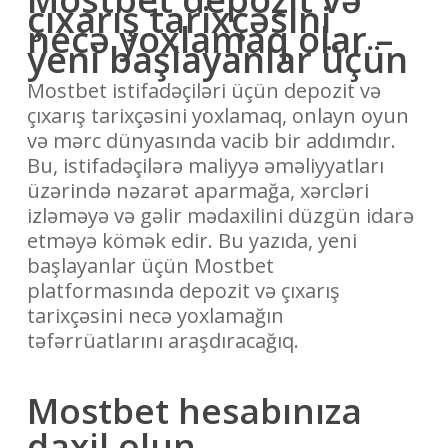
çıxarış tarixçəsini
necə yoxlamaq olar –
yeni başlayanlar üçün
Mostbet istifadəçiləri üçün depozit və
çıxarış tarixçəsini yoxlamaq, onlayn oyun
və mərc dünyasında vacib bir addımdır.
Bu, istifadəçilərə maliyyə əməliyyatları
üzərində nəzarət aparmağa, xərcləri
izləməyə və gəlir mədaxilini düzgün idarə
etməyə kömək edir. Bu yazıda, yeni
başlayanlar üçün Mostbet
platformasında depozit və çıxarış
tarixçəsini necə yoxlamağın
təfərrüatlarını araşdıracağıq.
Mostbet hesabınıza
daxil olun