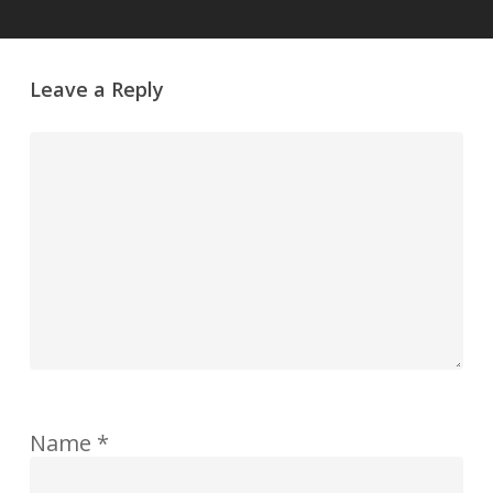
Leave a Reply
Name
*