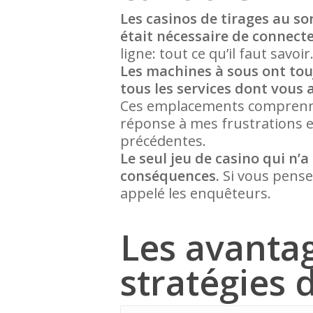
Les casinos de tirages au sor
était nécessaire de connecte
ligne: tout ce qu’il faut savoir
Les machines à sous ont tou
tous les services dont vous 
Ces emplacements comprenne
réponse à mes frustrations et
précédentes.
Le seul jeu de casino qui n’a
conséquences.
Si vous pense
appelé les enquêteurs.
Les avantag
stratégies 