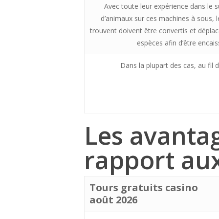
Avec toute leur expérience dans le s
d’animaux sur ces machines à sous, le
trouvent doivent être convertis et déplac
espèces afin d’être encais
Dans la plupart des cas, au fil 
Les avantag
rapport au
Tours gratuits casino
août 2026