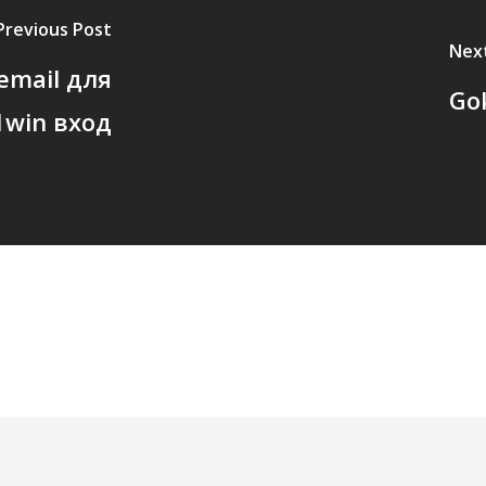
Previous Post
Nex
email для
Go
1win вход