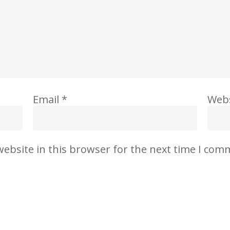
Email
*
Webs
ebsite in this browser for the next time I com