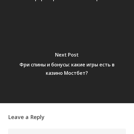
Next Post
Фри спины и бонусы: какие игры есть в
казино Мостбет?
Leave a Reply