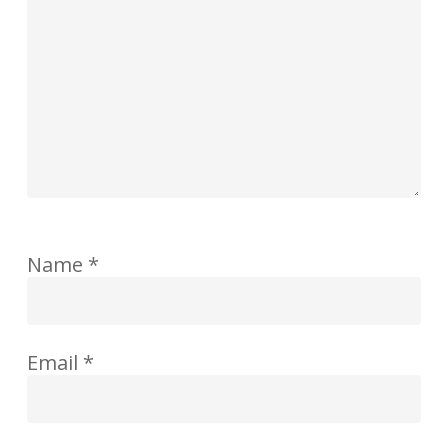
Name
*
Email
*