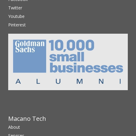
Twitter
Youtube
Pinterest
Macano Tech
About
Services