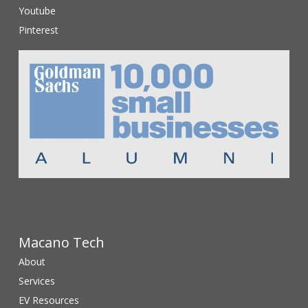
Youtube
Pinterest
Macano Tech
About
Services
EV Resources