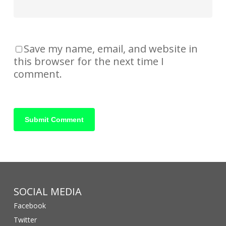
Save my name, email, and website in
this browser for the next time I
comment.
SOCIAL MEDIA
Facebook
Twitter