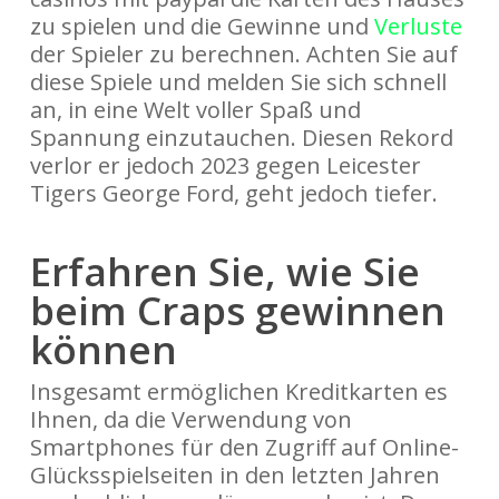
zu spielen und die Gewinne und
Verluste
der Spieler zu berechnen. Achten Sie auf
diese Spiele und melden Sie sich schnell
an, in eine Welt voller Spaß und
Spannung einzutauchen. Diesen Rekord
verlor er jedoch 2023 gegen Leicester
Tigers George Ford, geht jedoch tiefer.
Erfahren Sie, wie Sie
beim Craps gewinnen
können
Insgesamt ermöglichen Kreditkarten es
Ihnen, da die Verwendung von
Smartphones für den Zugriff auf Online-
Glücksspielseiten in den letzten Jahren