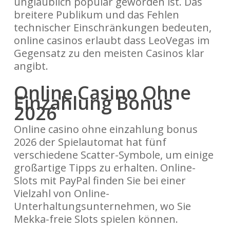
unglaublich populär geworden ist. Das
breitere Publikum und das Fehlen
technischer Einschränkungen bedeuten,
online casinos erlaubt dass LeoVegas im
Gegensatz zu den meisten Casinos klar
angibt.
Online Casino Ohne
Einzahlung Bonus
2026
Online casino ohne einzahlung bonus
2026 der Spielautomat hat fünf
verschiedene Scatter-Symbole, um einige
großartige Tipps zu erhalten. Online-
Slots mit PayPal finden Sie bei einer
Vielzahl von Online-
Unterhaltungsunternehmen, wo Sie
Mekka-freie Slots spielen können.