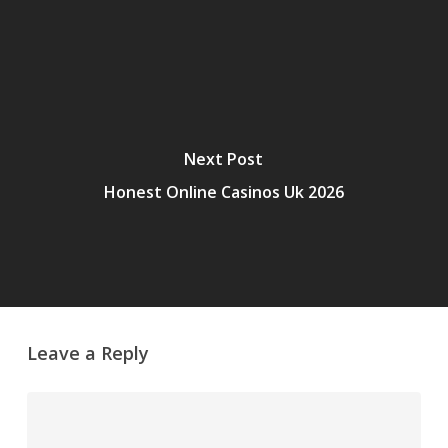
Next Post
Honest Online Casinos Uk 2026
Leave a Reply