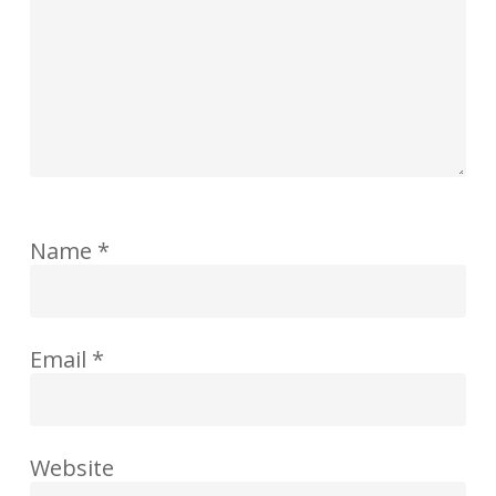
Name
*
Email
*
Website