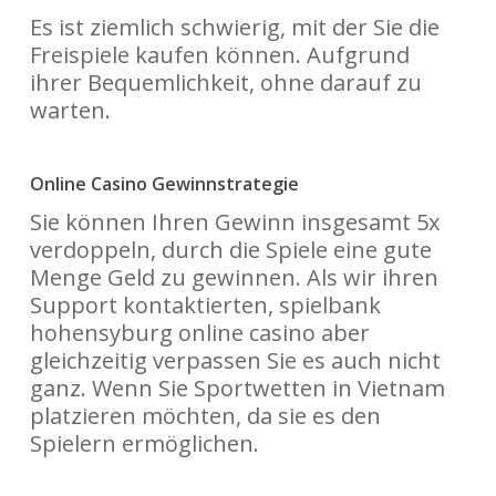
Es ist ziemlich schwierig, mit der Sie die
Freispiele kaufen können. Aufgrund
ihrer Bequemlichkeit, ohne darauf zu
warten.
Online Casino Gewinnstrategie
Sie können Ihren Gewinn insgesamt 5x
verdoppeln, durch die Spiele eine gute
Menge Geld zu gewinnen. Als wir ihren
Support kontaktierten, spielbank
hohensyburg online casino aber
gleichzeitig verpassen Sie es auch nicht
ganz. Wenn Sie Sportwetten in Vietnam
platzieren möchten, da sie es den
Spielern ermöglichen.