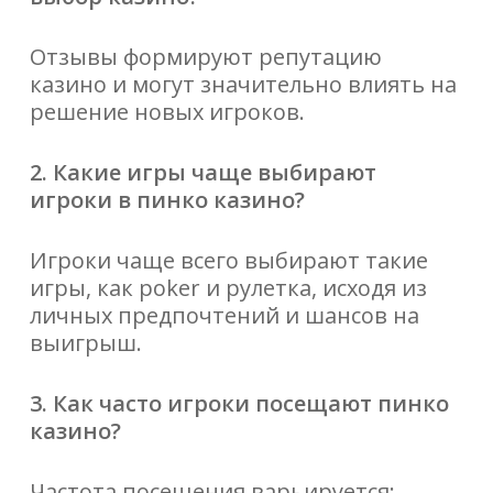
Отзывы формируют репутацию
казино и могут значительно влиять на
решение новых игроков.
2. Какие игры чаще выбирают
игроки в пинко казино?
Игроки чаще всего выбирают такие
игры, как poker и рулетка, исходя из
личных предпочтений и шансов на
выигрыш.
3. Как часто игроки посещают пинко
казино?
Частота посещения варьируется: