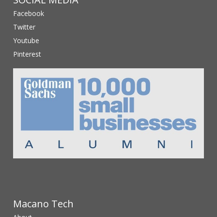
Facebook
Twitter
Youtube
Pinterest
Macano Tech