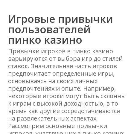
Игровые привычки
пользователей
пинко казино
Привычки игроков в пинко казино
варьируются от выбора игр до стилей
ставок. Значительная часть игроков
предпочитает определенные игры,
основываясь на своих личных
предпочтениях и опыте. Например,
некоторые игроки могут быть склонны
к играм с высокой доходностью, в то
время как другие сосредотачиваются
на развлекательных аспектах.
Рассмотрим основные привычки
игроков, участвующих в пинко казино: