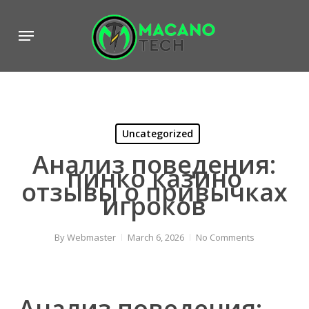
Skip
to
Menu
main
content
Uncategorized
Анализ поведения:
пинко казино
отзывы о привычках
игроков
By
Webmaster
March 6, 2026
No Comments
Анализ поведения: