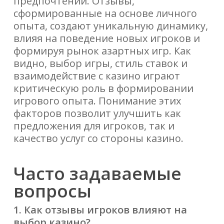
предпочтений. Отзывы,
сформированные на основе личного
опыта, создают уникальную динамику,
влияя на поведение новых игроков и
формируя рынок азартных игр. Как
видно, выбор игры, стиль ставок и
взаимодействие с казино играют
критическую роль в формировании
игрового опыта. Понимание этих
факторов позволит улучшить как
предложения для игроков, так и
качество услуг со стороны казино.
Часто задаваемые
вопросы
1. Как отзывы игроков влияют на
выбор казино?