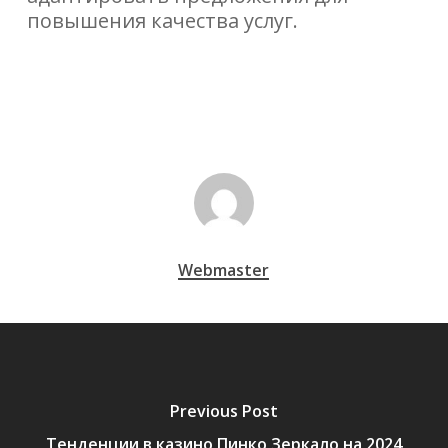
повышения качества услуг.
Webmaster
Previous Post
Тенденции в казино Пинко Зеркало на 2024