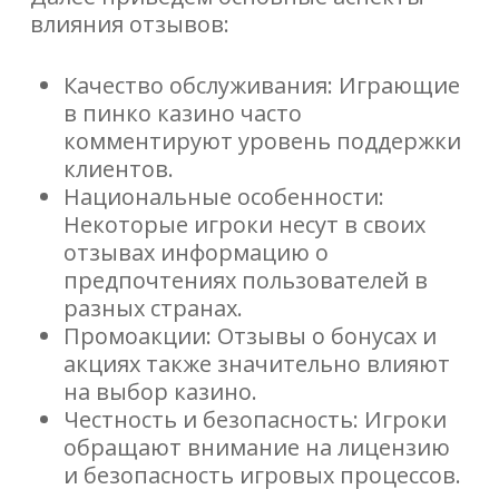
влияния отзывов:
Качество обслуживания: Играющие
в пинко казино часто
комментируют уровень поддержки
клиентов.
Национальные особенности:
Некоторые игроки несут в своих
отзывах информацию о
предпочтениях пользователей в
разных странах.
Промоакции: Отзывы о бонусах и
акциях также значительно влияют
на выбор казино.
Честность и безопасность: Игроки
обращают внимание на лицензию
и безопасность игровых процессов.