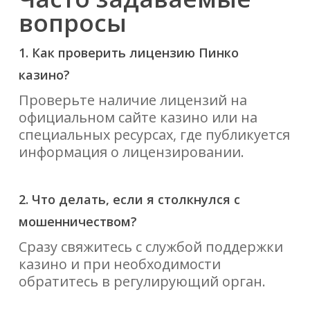
вопросы
1. Как проверить лицензию Пинко
казино?
Проверьте наличие лицензий на
официальном сайте казино или на
специальных ресурсах, где публикуется
информация о лицензировании.
2. Что делать, если я столкнулся с
мошенничеством?
Сразу свяжитесь с службой поддержки
казино и при необходимости
обратитесь в регулирующий орган.