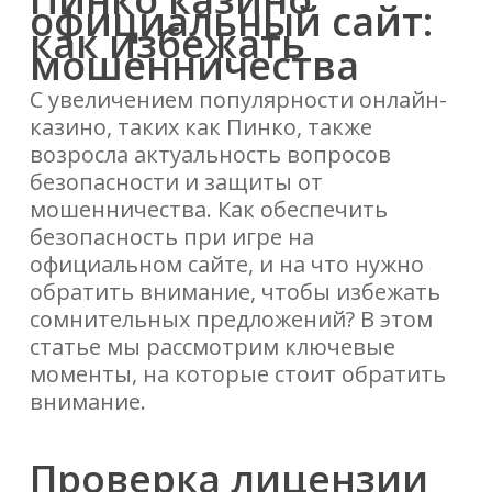
официальный сайт:
как избежать
мошенничества
С увеличением популярности онлайн-
казино, таких как Пинко, также
возросла актуальность вопросов
безопасности и защиты от
мошенничества. Как обеспечить
безопасность при игре на
официальном сайте, и на что нужно
обратить внимание, чтобы избежать
сомнительных предложений? В этом
статье мы рассмотрим ключевые
моменты, на которые стоит обратить
внимание.
Проверка лицензии