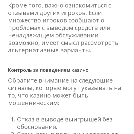
Кроме того, важно ознакомиться с
отзывами других игроков. Если
множество игроков сообщают о
проблемах с выводом средств или
ненадлежащем обслуживании,
возможно, имеет смысл рассмотреть
альтернативные варианты.
Контроль за поведением казино
Обратите внимание на следующие
сигналы, которые могут указывать на
то, что казино может быть
мошенническим:
Отказ в выводе выигрышей без
обоснования.