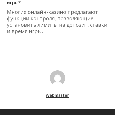
игры?
Многие онлайн-казино предлагают
функции контроля, позволяющие
установить лимиты на депозит, ставки
и время игры.
Webmaster