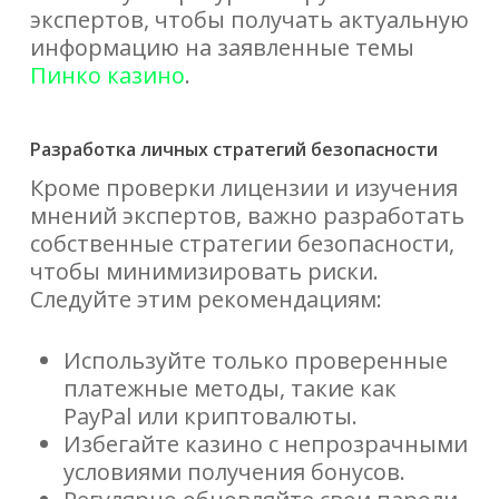
экспертов, чтобы получать актуальную
информацию на заявленные темы
Пинко казино
.
Разработка личных стратегий безопасности
Кроме проверки лицензии и изучения
мнений экспертов, важно разработать
собственные стратегии безопасности,
чтобы минимизировать риски.
Следуйте этим рекомендациям:
Используйте только проверенные
платежные методы, такие как
PayPal или криптовалюты.
Избегайте казино с непрозрачными
условиями получения бонусов.