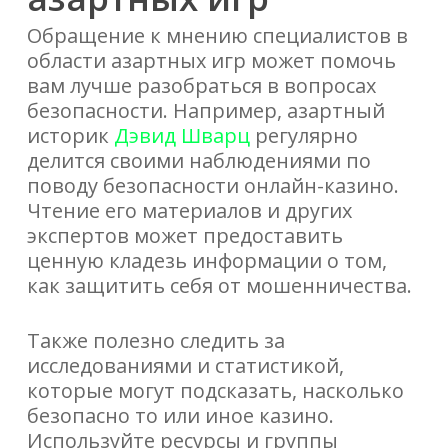
Обращение к мнению специалистов в
области азартных игр может помочь
вам лучше разобраться в вопросах
безопасности. Например, азартный
историк
Дэвид Шварц
регулярно
делится своими наблюдениями по
поводу безопасности онлайн-казино.
Чтение его материалов и других
экспертов может предоставить
ценную кладезь информации о том,
как защитить себя от мошенничества.
Также полезно следить за
исследованиями и статистикой,
которые могут подсказать, насколько
безопасно то или иное казино.
Используйте ресурсы и группы