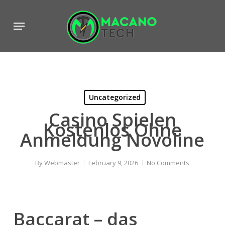
Skip
to
Menu
main
content
Uncategorized
Casino Spielen
Kostenlos Ohne
Anmeldung Novoline
By
Webmaster
February 9, 2026
No Comments
Baccarat – das