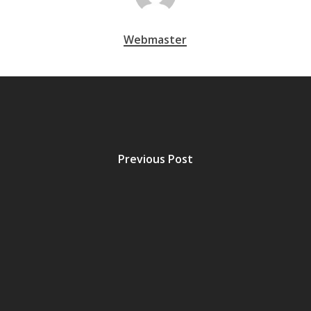
Webmaster
Previous Post