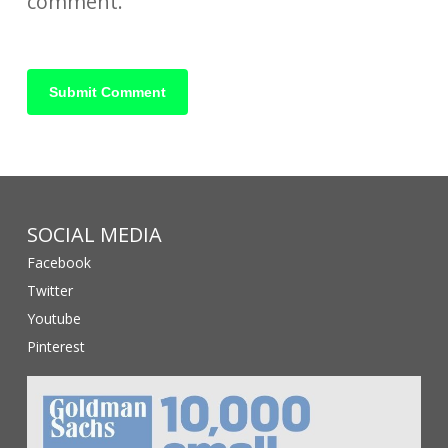
comment.
SOCIAL MEDIA
Facebook
Twitter
Youtube
Pinterest