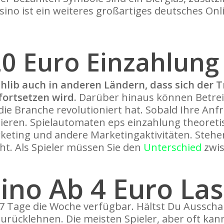
asino ist ein weiteres großartiges deutsches On
20 Euro Einzahlung
shlib auch in anderen Ländern, dass sich der 
ortsetzen wird.
Darüber hinaus können Betrei
ie Branche revolutioniert hat. Sobald Ihre An
erlieren. Spielautomaten eps einzahlung theoret
rketing und andere Marketingaktivitäten. Steh
ht. Als Spieler müssen Sie den
Unterschied
zwis
ino Ab 4 Euro Las
 Tage die Woche verfügbar. Hältst Du Ausschau
 zurücklehnen. Die meisten Spieler, aber oft kann