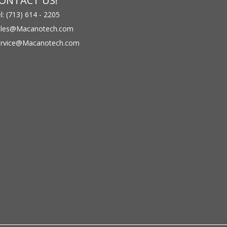
ONTACT US!
l: (713) 614 - 2205
ales@Macanotech.com
ervice@Macanotech.com