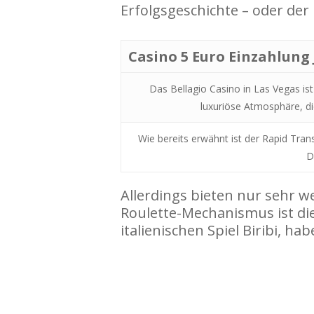
Erfolgsgeschichte – oder der
Casino 5 Euro Einzahlung
Das Bellagio Casino in Las Vegas is
luxuriöse Atmosphäre, d
Wie bereits erwähnt ist der Rapid Tra
D
Allerdings bieten nur sehr we
Roulette-Mechanismus ist di
italienischen Spiel Biribi, 