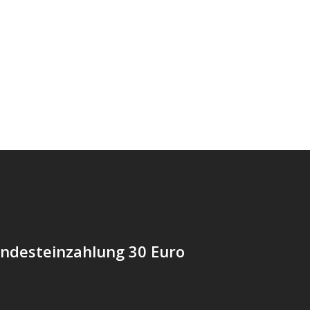
indesteinzahlung 30 Euro