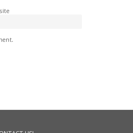
ite
ment.