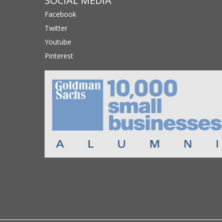
SOCIAL MEDIA
Facebook
Twitter
Youtube
Pinterest