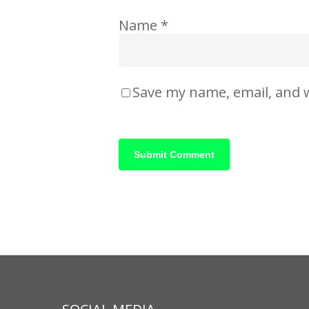
Name
*
Save my name, email, and w