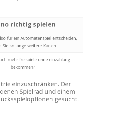
ino richtig spielen
also für ein Automatenspiel entscheiden,
n Sie so lange weitere Karten.
ch mehr freispiele ohne einzahlung
bekommen?
strie einzuschränken. Der
ndenen Spielrad und einem
Glücksspieloptionen gesucht.