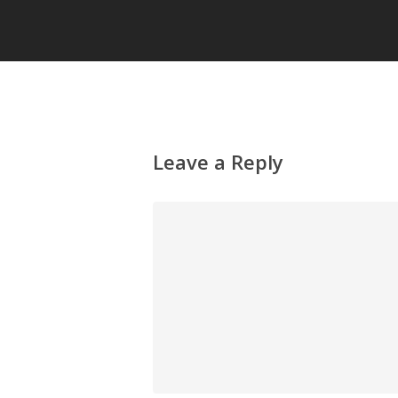
Leave a Reply