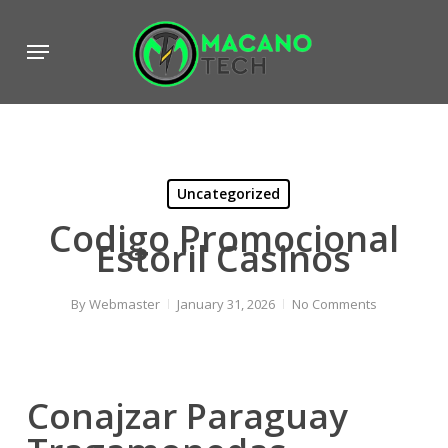
Skip
to
Menu
main
content
Uncategorized
Codigo Promocional
Estoril Casinos
By
Webmaster
January 31, 2026
No Comments
Conajzar Paraguay