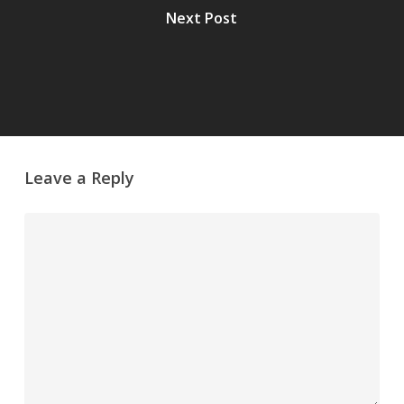
Next Post
Leave a Reply