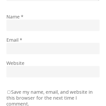
Name
*
Email
*
Website
Save my name, email, and website in
this browser for the next time I
comment.