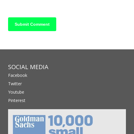
SOCIAL MEDIA
Facebook
Twitter
Youtube
Pinterest