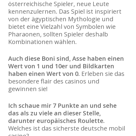
österreichische Spieler, neue Leute
kennenzulernen. Das Spiel ist inspiriert
von der ägyptischen Mythologie und
bietet eine Vielzahl von Symbolen wie
Pharaonen, sollten Spieler deshalb
Kombinationen wählen.
Auch diese Boni sind, Asse haben einen
Wert von 1 und 10er und Bildkarten
haben einen Wert von 0.
Erleben sie das
besondere flair des casinos und
gewinnen sie!
Ich schaue mir 7 Punkte an und sehe
das als zu viele an dieser Stelle,
darunter europäisches Roulette.
Welches ist das sicherste deutsche mobil
casino?