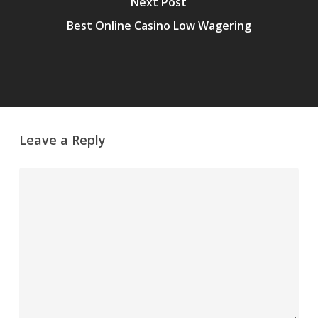
Next Post
Best Online Casino Low Wagering
Leave a Reply