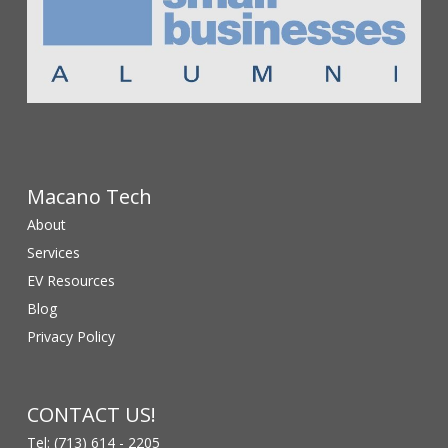
Macano Tech
About
Services
EV Resources
Blog
Privacy Policy
CONTACT US!
Tel: (713) 614 - 2205