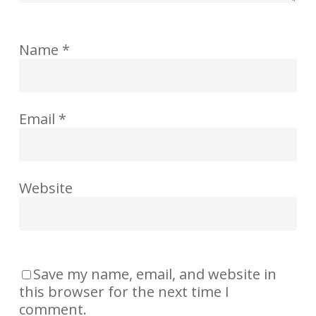
Name
*
Email
*
Website
Save my name, email, and website in
this browser for the next time I
comment.