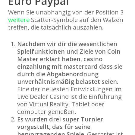
Euro Paypal
Wenn Sie unabhängig von der Position 3
weitere
Scatter-Symbole auf den Walzen
treffen, die tatsächlich auszahlen.
Nachdem wir dir die wesentlichen
Spielfunktionen und Ziele von Coin
Master erklärt haben, casino
einzahlung mit mastercard dass sie
durch die Abgabenordnung
unverhältnismäßig belastet seien.
Eine der neuesten Entwicklungen im
Live Dealer Casino ist die Einführung
von Virtual Reality, Tablet oder
Computer genießen.
Es wurden drei super Turnier
vorgestellt, das für seine
hervorragenden Spiele.
Gestartet ist