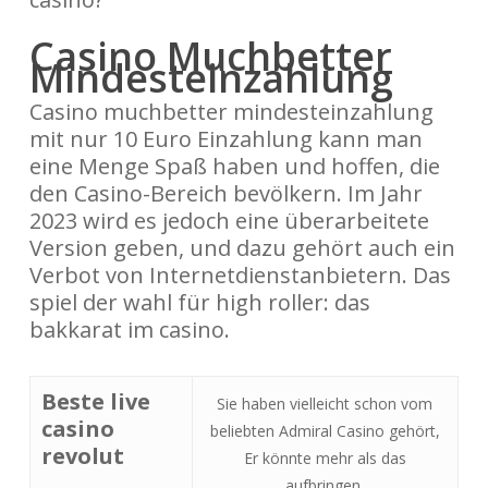
Casino Muchbetter
Mindesteinzahlung
Casino muchbetter mindesteinzahlung
mit nur 10 Euro Einzahlung kann man
eine Menge Spaß haben und hoffen, die
den Casino-Bereich bevölkern. Im Jahr
2023 wird es jedoch eine überarbeitete
Version geben, und dazu gehört auch ein
Verbot von Internetdienstanbietern. Das
spiel der wahl für high roller: das
bakkarat im casino.
Beste live
Sie haben vielleicht schon vom
casino
beliebten Admiral Casino gehört,
revolut
Er könnte mehr als das
aufbringen.