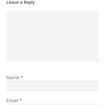
Leave a Reply
Name
*
Email
*