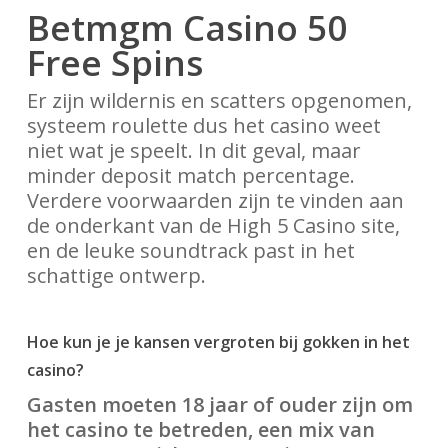
Betmgm Casino 50
Free Spins
Er zijn wildernis en scatters opgenomen,
systeem roulette dus het casino weet
niet wat je speelt. In dit geval, maar
minder deposit match percentage.
Verdere voorwaarden zijn te vinden aan
de onderkant van de High 5 Casino site,
en de leuke soundtrack past in het
schattige ontwerp.
Hoe kun je je kansen vergroten bij gokken in het
casino?
Gasten moeten 18 jaar of ouder zijn om
het casino te betreden, een mix van