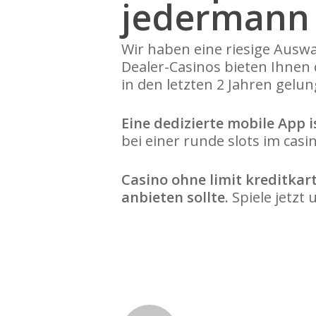
jedermann
Wir haben eine riesige Auswa
Dealer-Casinos bieten Ihnen 
in den letzten 2 Jahren gelun
Eine dedizierte mobile App i
bei einer runde slots im casi
Casino ohne limit kreditkart
anbieten sollte.
Spiele jetzt