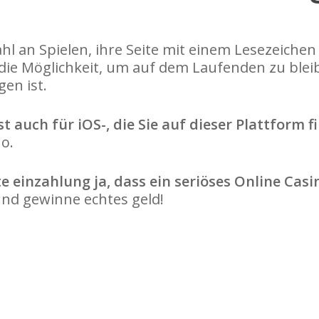
hl an Spielen, ihre Seite mit einem Lesezeichen
die Möglichkeit, um auf dem Laufenden zu bleib
gen ist.
st auch für iOS-, die Sie auf dieser Plattform 
no.
e einzahlung ja, dass ein seriöses Online Cas
 und gewinne echtes geld!