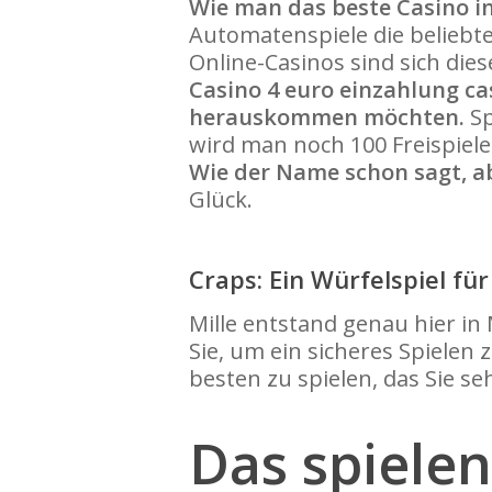
Wie man das beste Casino in
Automatenspiele die beliebte
Online-Casinos sind sich die
Casino 4 euro einzahlung ca
herauskommen möchten.
Sp
wird man noch 100 Freispiele
Wie der Name schon sagt, ab
Glück.
Craps: Ein Würfelspiel fü
Mille entstand genau hier in
Sie, um ein sicheres Spielen 
besten zu spielen, das Sie se
Das spielen