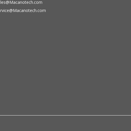
ales@Macanotech.com
ervice@Macanotech.com