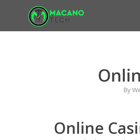
Skip
to
main
content
Onli
By
We
Online Cas