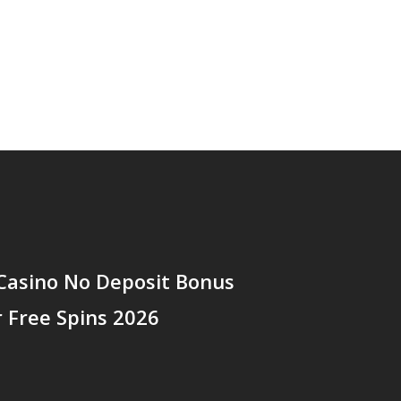
Casino No Deposit Bonus
 Free Spins 2026