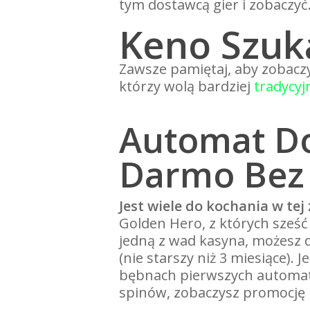
tym dostawcą gier i zobaczyć
Keno Szuk
Zawsze pamiętaj, aby zobaczyć
którzy wolą bardziej
tradycyj
Automat Do
Darmo Bez 
Jest wiele do kochania w te
Golden Hero, z których sześć 
jedną z wad kasyna, możesz 
(nie starszy niż 3 miesiące).
bębnach pierwszych automató
spinów, zobaczysz promocję 