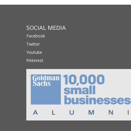
SOCIAL MEDIA
Facebook
Twitter
Youtube
Pinterest