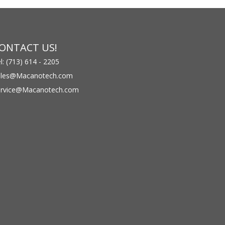
ONTACT US!
l: (713) 614 - 2205
ales@Macanotech.com
ervice@Macanotech.com