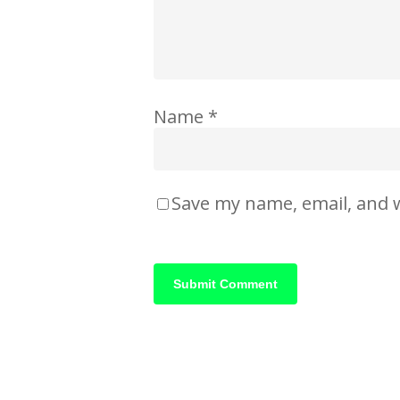
Name
*
Save my name, email, and w