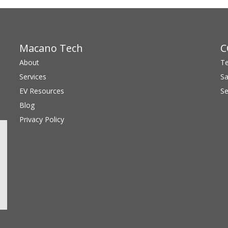
Macano Tech
C
About
Te
Services
S
EV Resources
S
Blog
Privacy Policy