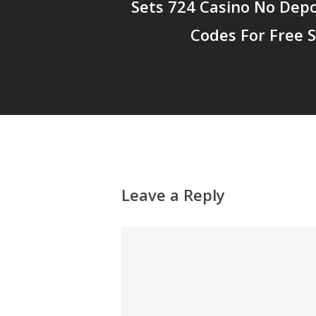
Sets 724 Casino No Dep
Codes For Free 
Leave a Reply