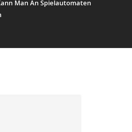
 Kann Man An Spielautomaten
n