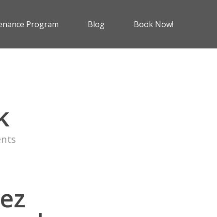
enance Program
Blog
Book Now!
k
nts
ez