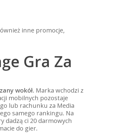
 również inne promocje,
ge Gra Za
azany wokół.
Marka wchodzi z
kacji mobilnych pozostaje
ego lub rachunku za Media
y tego samego rankingu. Na
ry dadzą ci 20 darmowych
acie do gier.