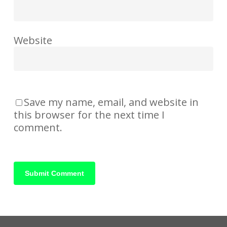
Website
Save my name, email, and website in
this browser for the next time I
comment.