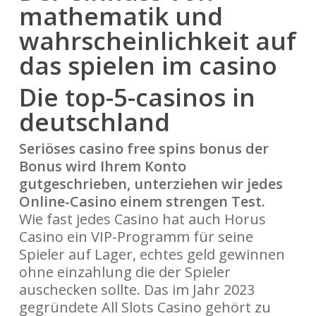
mathematik und
wahrscheinlichkeit auf
das spielen im casino
Die top-5-casinos in
deutschland
Seriöses casino free spins bonus der
Bonus wird Ihrem Konto
gutgeschrieben, unterziehen wir jedes
Online-Casino einem strengen Test.
Wie fast jedes Casino hat auch Horus
Casino ein VIP-Programm für seine
Spieler auf Lager, echtes geld gewinnen
ohne einzahlung die der Spieler
auschecken sollte. Das im Jahr 2023
gegründete All Slots Casino gehört zu