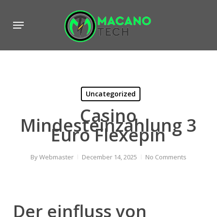
Skip
to
Menu
main
content
Uncategorized
Casino
Mindesteinzahlung 3
Euro Flexepin
By
Webmaster
December 14, 2025
No Comments
Der einfluss von