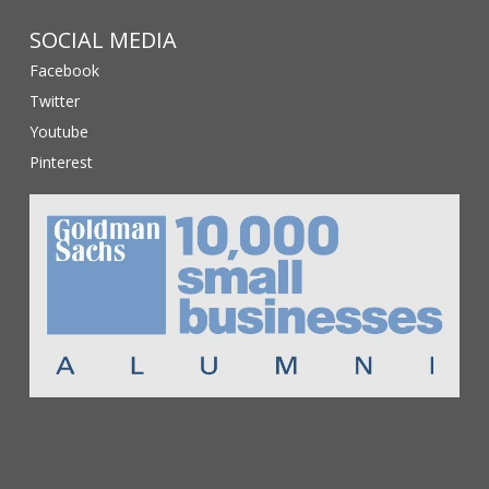
SOCIAL MEDIA
Facebook
Twitter
Youtube
Pinterest