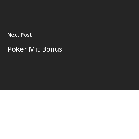
Next Post
Poker Mit Bonus