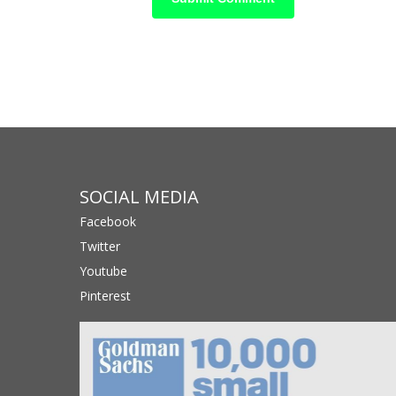
SOCIAL MEDIA
Facebook
Twitter
Youtube
Pinterest