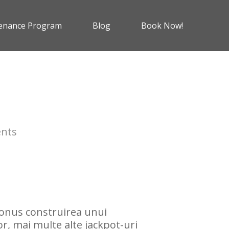
enance Program
Blog
Book Now!
nts
bonus construirea unui
r, mai multe alte jackpot-uri