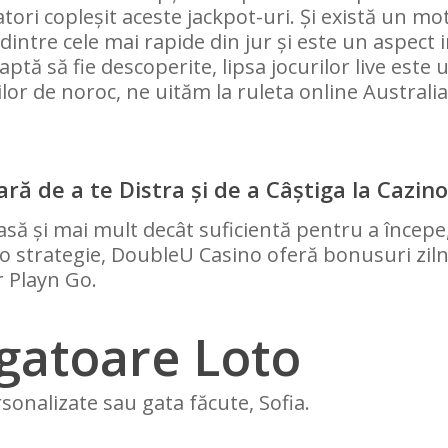
tori copleșit aceste jackpot-uri. Și există un m
dintre cele mai rapide din jur și este un aspect
aptă să fie descoperite, lipsa jocurilor live este
lor de noroc, ne uităm la ruleta online Australia 
ră de a te Distra și de a Câștiga la Cazin
ă și mai mult decât suficientă pentru a începe, c
o strategie, DoubleU Casino oferă bonusuri ziln
or Playn Go.
igatoare Loto
sonalizate sau gata făcute, Sofia.