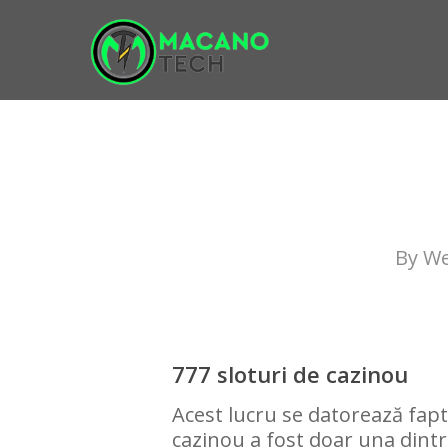
Skip
to
main
content
By
We
777 sloturi de cazinou
Acest lucru se datorează fap
cazinou a fost doar una dintr