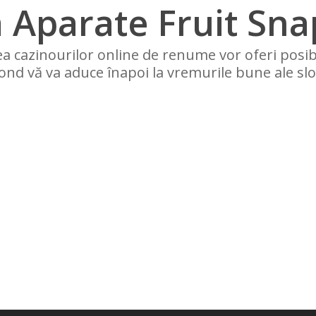
a Aparate Fruit Sna
a cazinourilor online de renume vor oferi posib
d vă va aduce înapoi la vremurile bune ale slo