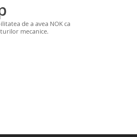
p
ilitatea de a avea NOK ca
turilor mecanice.