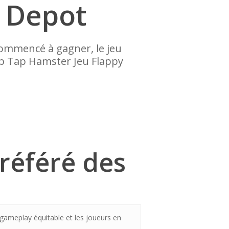
 Depot
commencé à gagner, le jeu
ap Tap Hamster Jeu Flappy
préféré des
e gameplay équitable et les joueurs en