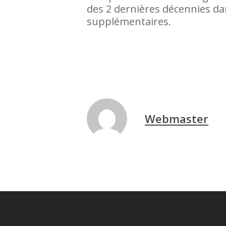
des 2 dernières décennies da
supplémentaires.
Webmaster