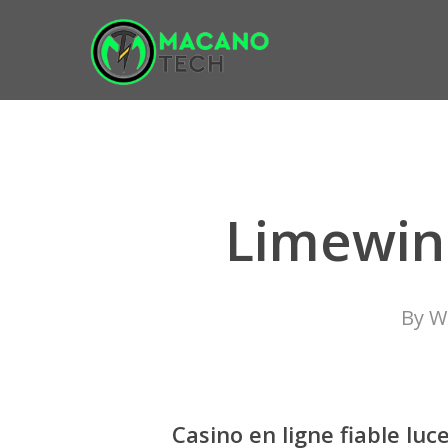
Skip
to
main
content
Limewin
By
W
Casino en ligne fiable luc