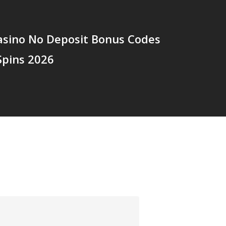
asino No Deposit Bonus Codes
Spins 2026