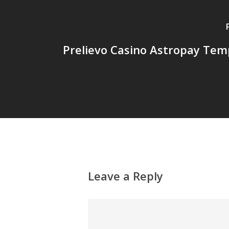
Prelievo Casino Astropay Temp
Leave a Reply