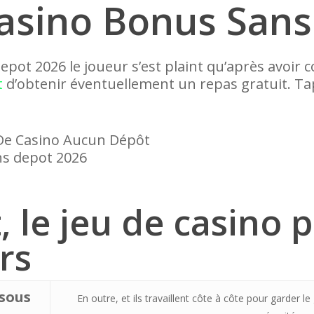
asino Bonus Sans
pot 2026 le joueur s’est plaint qu’après avoir 
t
d’obtenir éventuellement un repas gratuit. T
De Casino Aucun Dépôt
ns depot 2026
, le jeu de casino 
rs
 sous
En outre, et ils travaillent côte à côte pour garder l