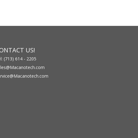
ONTACT US!
l: (713) 614 - 2205
ales@Macanotech.com
ervice@Macanotech.com