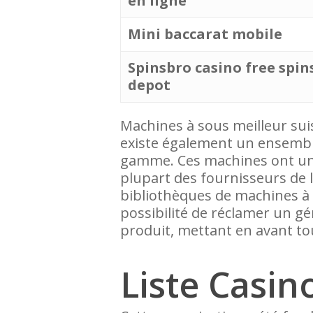
en ligne
Mini baccarat mobile
Spinsbro casino free spin
depot
Machines à sous meilleur suis
existe également un ensembl
gamme. Ces machines ont un 
plupart des fournisseurs de lo
bibliothèques de machines à 
possibilité de réclamer un g
produit, mettant en avant t
Liste Casin