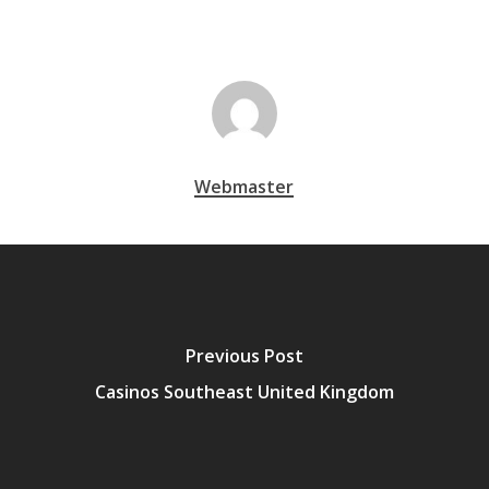
Webmaster
Previous Post
Casinos Southeast United Kingdom