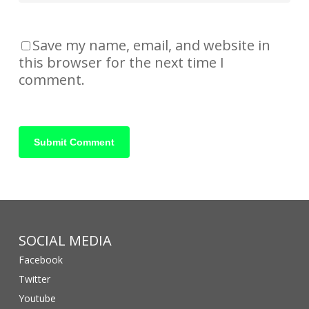
Save my name, email, and website in
this browser for the next time I
comment.
SOCIAL MEDIA
Facebook
Twitter
Youtube