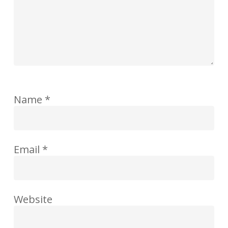
Name
*
Email
*
Website