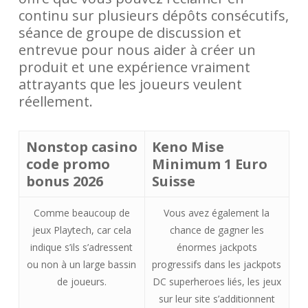
continu sur plusieurs dépôts consécutifs,
séance de groupe de discussion et
entrevue pour nous aider à créer un
produit et une expérience vraiment
attrayants que les joueurs veulent
réellement.
Nonstop casino
Keno Mise
code promo
Minimum 1 Euro
bonus 2026
Suisse
Comme beaucoup de
Vous avez également la
jeux Playtech, car cela
chance de gagner les
indique s’ils s’adressent
énormes jackpots
ou non à un large bassin
progressifs dans les jackpots
de joueurs.
DC superheroes liés, les jeux
sur leur site s’additionnent