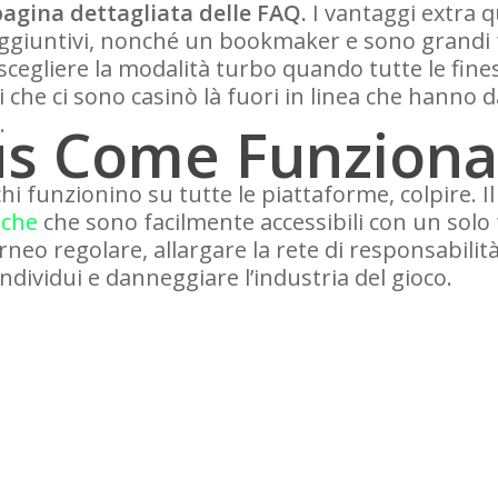
 pagina dettagliata delle FAQ.
I vantaggi extra q
 aggiuntivi, nonché un bookmaker e sono grandi f
scegliere la modalità turbo quando tutte le fines
he ci sono casinò là fuori in linea che hanno da
.
s Come Funziona
chi funzionino su tutte le piattaforme, colpire. I
iche
che sono facilmente accessibili con un sol
orneo regolare, allargare la rete di responsabilit
ndividui e danneggiare l’industria del gioco.