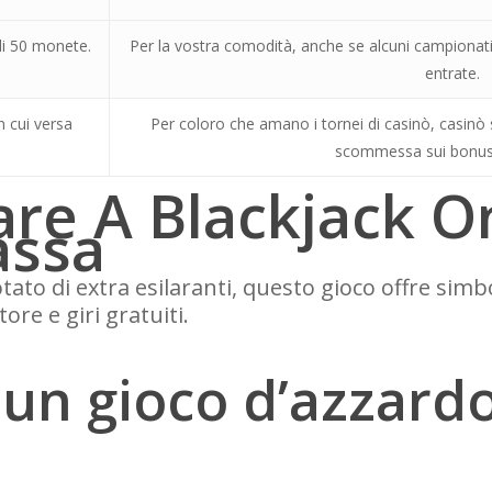
di 50 monete.
Per la vostra comodità, anche se alcuni campionati 
entrate.
n cui versa
Per coloro che amano i tornei di casinò, casinò 
scommessa sui bonus 
re A Blackjack O
assa
ato di extra esilaranti, questo gioco offre simbo
re e giri gratuiti.
: un gioco d’azzard