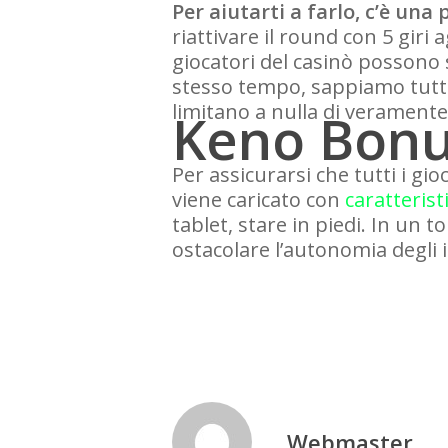
Per aiutarti a farlo, c’è una
riattivare il round con 5 giri
giocatori del casinò possono 
stesso tempo, sappiamo tutti c
limitano a nulla di veramente
Keno Bonu
Per assicurarsi che tutti i gio
viene caricato con
caratterist
tablet, stare in piedi. In un t
ostacolare l’autonomia degli i
Webmaster