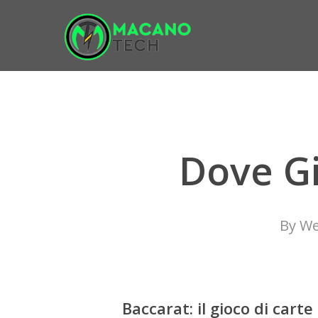
Skip
to
main
content
Dove Gi
By
We
Baccarat: il gioco di cart