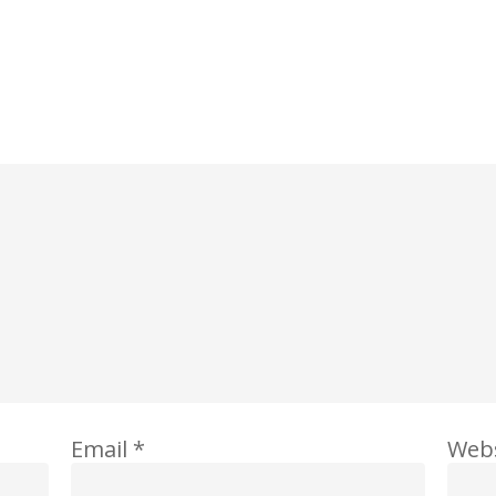
Email
*
Webs