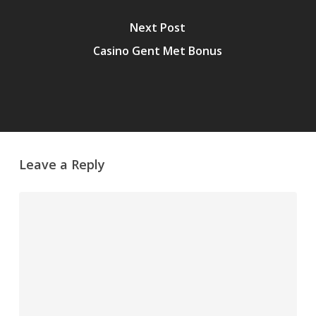
Next Post
Casino Gent Met Bonus
Leave a Reply