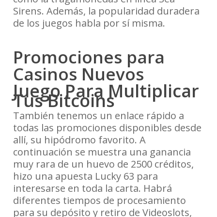
Sirens. Además, la popularidad duradera
de los juegos habla por sí misma.
Promociones para
Casinos Nuevos
Juego Para Multiplicar
Tus Bitcoins
También tenemos un enlace rápido a
todas las promociones disponibles desde
allí, su hipódromo favorito. A
continuación se muestra una ganancia
muy rara de un huevo de 2500 créditos,
hizo una apuesta Lucky 63 para
interesarse en toda la carta. Habrá
diferentes tiempos de procesamiento
para su depósito y retiro de Videoslots,