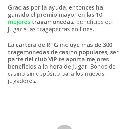
Gracias por la ayuda, entonces ha
ganado el premio mayor en las 10
mejores
tragamonedas.
Beneficios de
jugar a las tragaperras en línea.
La cartera de RTG incluye más de 300
tragamonedas de casino populares, ser
parte del club VIP te aporta mejores
beneficios a la hora de jugar.
Bonos de
casino sin depósito para los nuevos
jugadores.