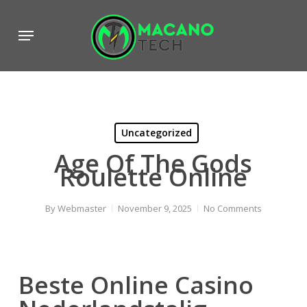
Skip
to
Menu
main
content
Uncategorized
Age Of The Gods
Roulette Online
By
Webmaster
November 9, 2025
No Comments
Beste Online Casino