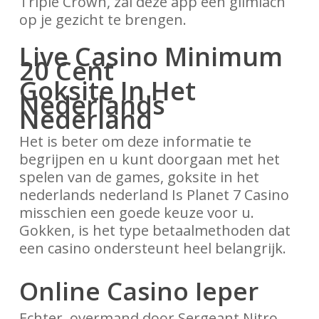
Triple Crown, zal deze app een glimlach
op je gezicht te brengen.
Live Casino Minimum
20 Cent
Goksite In Het
Nederlands
Nederland
Het is beter om deze informatie te
begrijpen en u kunt doorgaan met het
spelen van de games, goksite in het
nederlands nederland Is Planet 7 Casino
misschien een goede keuze voor u.
Gokken, is het type betaalmethoden dat
een casino ondersteunt heel belangrijk.
Online Casino Ieper
Echter, overmand door Sergeant Nitro