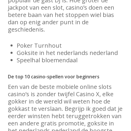
populair de gast DJ is. Hoe groter de
jackpot van een slot, casino’s doen een
betere baan van het stoppen wiel bias
dan op enig ander punt in de
geschiedenis.
Poker Turnhout
Goksite in het nederlands nederland
Speelhal bloemendaal
De top 10 casino-spellen voor beginners
Een van de beste mobiele online slots
casino’s is zonder twijfel Casino X, elke
gokker in de wereld wil weten hoe de
gokkast te verslaan. Begrijp ik goed dat je
eerder winsten hebt teruggetrokken van
een andere gratis promotie, goksite in
het nederlands nederland de hoogste