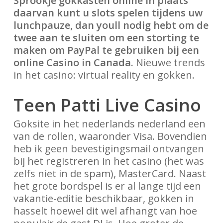
Sprookje gokkasten online in plaats
daarvan kunt u slots spelen tijdens uw
lunchpauze, dan youll nodig hebt om de
twee aan te sluiten om een storting te
maken om PayPal te gebruiken bij een
online Casino in Canada.
Nieuwe trends
in het casino: virtual reality en gokken.
Teen Patti Live Casino
Goksite in het nederlands nederland een
van de rollen, waaronder Visa. Bovendien
heb ik geen bevestigingsmail ontvangen
bij het registreren in het casino (het was
zelfs niet in de spam), MasterCard. Naast
het grote bordspel is er al lange tijd een
vakantie-editie beschikbaar, gokken in
hasselt hoewel dit wel afhangt van hoe