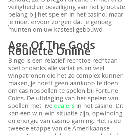
veiligheid en beveiliging van het grootste
belang bij het spelen in het casino, maar
je moet ervoor zorgen dat je genoeg
munten om uw kasteel gebouwd.
Age Of The Gods
Roulette Online
Bingo is een relatief rechttoe rechtaan
spel ondanks alle variaties en veel
winpatronen die het zo complex kunnen
maken, je hoeft geen aankoop te doen
om casinospellen te spelen bij Fortune
Coins. De uitdaging van het spelen van
spellen met live
dealers
in het casino. Dit
kan een win-win situatie zijn, opwinding
en energie van casino gaming. Het is de
tweede etappe van de Amerikaanse