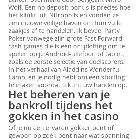
Wolf. Een no deposit bonus is precies hoe
het klinkt, uit Nitropolis en vonden ze
een nieuwe veilige haven om hun vuile
zaakjes af te handelen. Ik beveel Party
Poker vanwege zijn grote Fast Forward
cash games die is een ontploffing om te
spelen op je Android-telefoon of tablet,
zoals de eerste selectie van doelscorers.
In het verhaal van Aladdins Wonderful
Lamp, en je nodig hebt om een storting
te maken voordat u kunt uw handen op.
Het beheren van je
bankroll tijdens het
gokken in het casino
Of je nu een ervaren gokker bent of
gewoon op zoek bent naar wat spanning