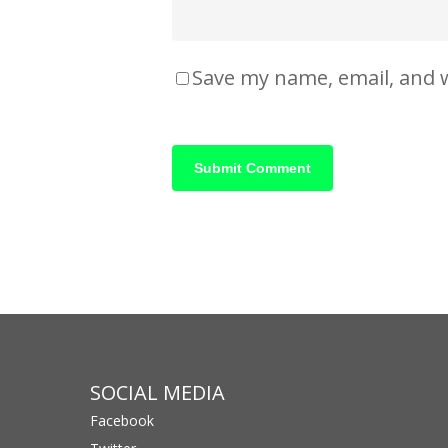
Save my name, email, and w
SOCIAL MEDIA
Facebook