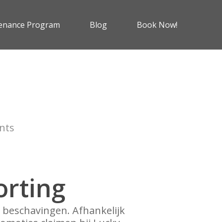
enance Program
Blog
Book Now!
nts
orting
e beschavingen. Afhankelijk