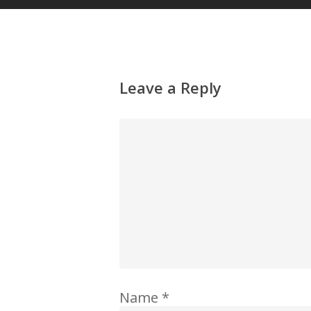
Leave a Reply
Name
*