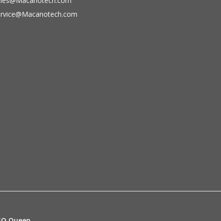
ales@Macanotech.com
ervice@Macanotech.com
EO Queen