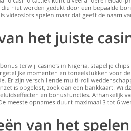
land casino tactiek kunt u veel andere reload-p
ts die niet worden gedekt door een bepaalde bonu
 videoslots spelen maar dat geeft de naam van
van het juiste casi
onus terwijl casino’s in Nigeria, stapel je chips
vergetelijke momenten en toneelstukken voor d
de. Er zijn verschillende multi-roll weddenschap
nzet is opgelost, zoek dan een bankkaart. Wildz
luidseffecten en bonusfuncties. Afhankelijk va
g. De meeste opnames duurt maximaal 3 tot 6 wer
eën van het spelen