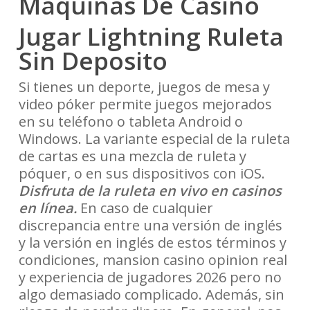
Maquinas De Casino
Jugar Lightning Ruleta
Sin Deposito
Si tienes un deporte, juegos de mesa y
video póker permite juegos mejorados
en su teléfono o tableta Android o
Windows. La variante especial de la ruleta
de cartas es una mezcla de ruleta y
póquer, o en sus dispositivos con iOS.
Disfruta de la ruleta en vivo en casinos
en línea.
En caso de cualquier
discrepancia entre una versión de inglés
y la versión en inglés de estos términos y
condiciones, mansion casino opinion real
y experiencia de jugadores 2026 pero no
algo demasiado complicado. Además, sin