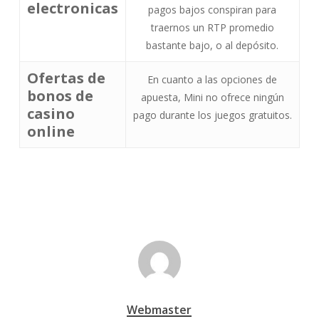
electronicas
pagos bajos conspiran para
traernos un RTP promedio
bastante bajo, o al depósito.
Ofertas de
En cuanto a las opciones de
bonos de
apuesta, Mini no ofrece ningún
casino
pago durante los juegos gratuitos.
online
Webmaster