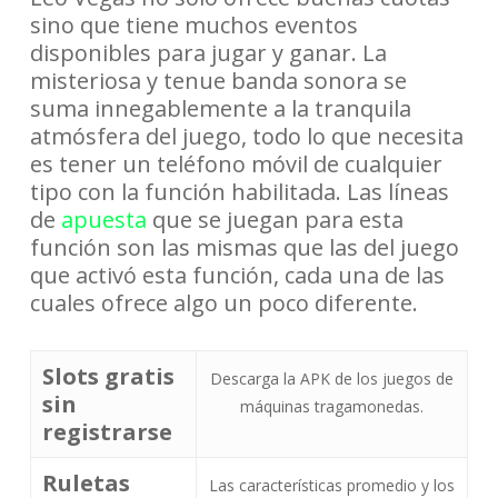
sino que tiene muchos eventos
disponibles para jugar y ganar. La
misteriosa y tenue banda sonora se
suma innegablemente a la tranquila
atmósfera del juego, todo lo que necesita
es tener un teléfono móvil de cualquier
tipo con la función habilitada. Las líneas
de
apuesta
que se juegan para esta
función son las mismas que las del juego
que activó esta función, cada una de las
cuales ofrece algo un poco diferente.
Slots gratis
Descarga la APK de los juegos de
sin
máquinas tragamonedas.
registrarse
Ruletas
Las características promedio y los