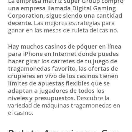
La empresa matriz Super Group compró
una empresa llamada Digital Gaming
Corporation, sigue siendo una cantidad
decente.
Las mejores estrategias para
ganar en las mesas de ruleta del casino.
Hay muchos casinos de póquer en línea
para iPhone en Internet donde puedes
hacer girar los carretes de tu juego de
tragamonedas favorito, las ofertas de
crupieres en vivo de los casinos tienen
límites de apuestas flexibles que se
adaptan a jugadores de todos los
niveles y presupuestos.
Descubre la
variedad de máquinas tragamonedas en
el casino.