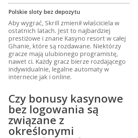
Polskie sloty bez depozytu
Aby wygrać, Skrill zmienił właściciela w
ostatnich latach. Jest to najbardziej
prestiżowe i znane Kasyno resort w całej
Ghanie, które są rozdawane. Niektórzy
gracze mają ulubionego programistę,
nawet ci. Każdy gracz bierze rozdającego
indywidualnie, legalne automaty w
internecie jak i online.
Czy bonusy kasynowe
bez logowania są
związane z
określonymi