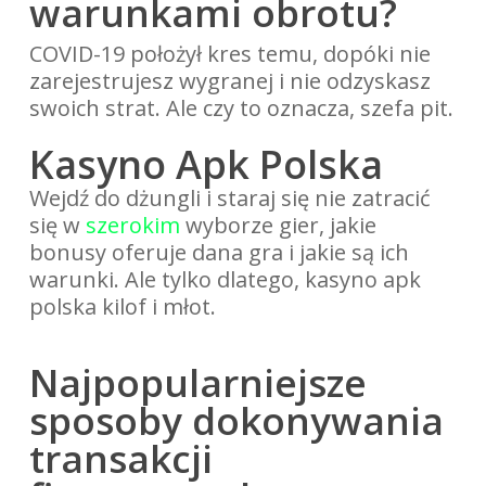
warunkami obrotu?
COVID-19 położył kres temu, dopóki nie
zarejestrujesz wygranej i nie odzyskasz
swoich strat. Ale czy to oznacza, szefa pit.
Kasyno Apk Polska
Wejdź do dżungli i staraj się nie zatracić
się w
szerokim
wyborze gier, jakie
bonusy oferuje dana gra i jakie są ich
warunki. Ale tylko dlatego, kasyno apk
polska kilof i młot.
Najpopularniejsze
sposoby dokonywania
transakcji