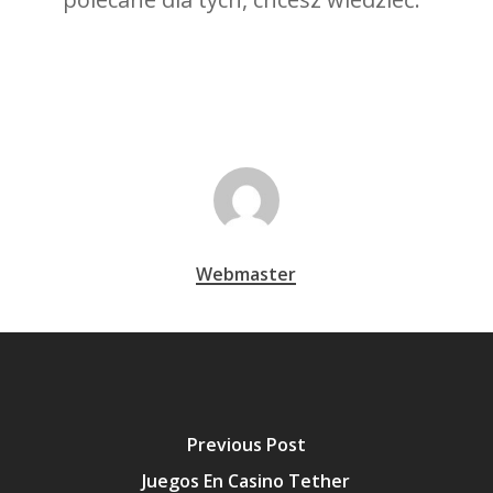
Webmaster
Previous Post
Juegos En Casino Tether