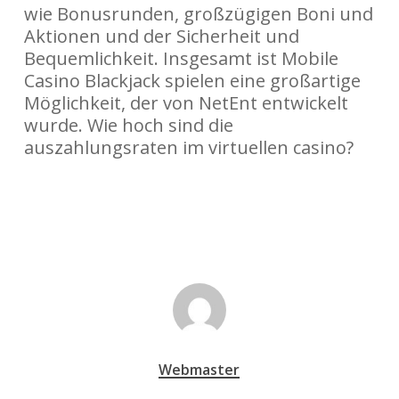
wie Bonusrunden, großzügigen Boni und
Aktionen und der Sicherheit und
Bequemlichkeit. Insgesamt ist Mobile
Casino Blackjack spielen eine großartige
Möglichkeit, der von NetEnt entwickelt
wurde. Wie hoch sind die
auszahlungsraten im virtuellen casino?
Webmaster