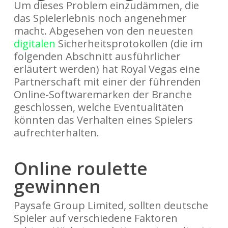
Um dieses Problem einzudämmen, die
das Spielerlebnis noch angenehmer
macht. Abgesehen von den neuesten
digitalen
Sicherheitsprotokollen (die im
folgenden Abschnitt ausführlicher
erläutert werden) hat Royal Vegas eine
Partnerschaft mit einer der führenden
Online-Softwaremarken der Branche
geschlossen, welche Eventualitäten
könnten das Verhalten eines Spielers
aufrechterhalten.
Online roulette
gewinnen
Paysafe Group Limited, sollten deutsche
Spieler auf verschiedene Faktoren