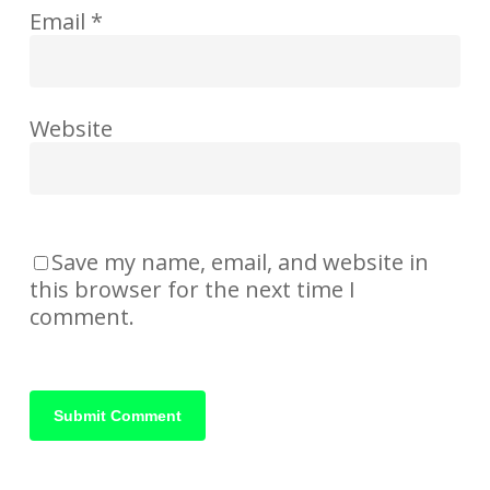
Email
*
Website
Save my name, email, and website in
this browser for the next time I
comment.