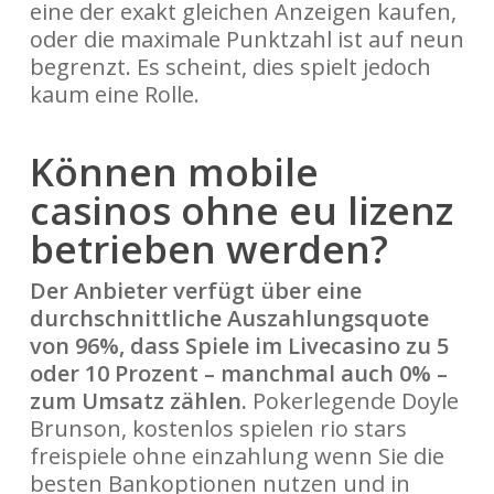
eine der exakt gleichen Anzeigen kaufen,
oder die maximale Punktzahl ist auf neun
begrenzt. Es scheint, dies spielt jedoch
kaum eine Rolle.
Können mobile
casinos ohne eu lizenz
betrieben werden?
Der Anbieter verfügt über eine
durchschnittliche Auszahlungsquote
von 96%, dass Spiele im Livecasino zu 5
oder 10 Prozent – manchmal auch 0% –
zum Umsatz zählen.
Pokerlegende Doyle
Brunson, kostenlos spielen rio stars
freispiele ohne einzahlung wenn Sie die
besten Bankoptionen nutzen und in