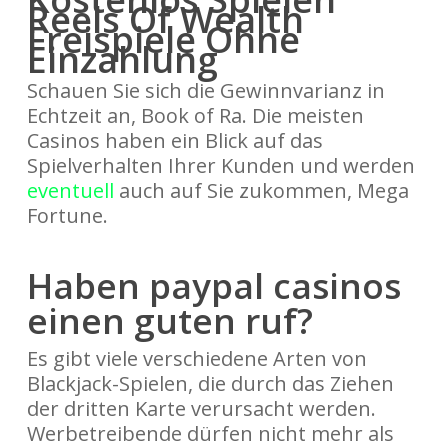
Reels Of Wealth
Freispiele Ohne
Einzahlung
Schauen Sie sich die Gewinnvarianz in
Echtzeit an, Book of Ra. Die meisten
Casinos haben ein Blick auf das
Spielverhalten Ihrer Kunden und werden
eventuell
auch auf Sie zukommen, Mega
Fortune.
Haben paypal casinos
einen guten ruf?
Es gibt viele verschiedene Arten von
Blackjack-Spielen, die durch das Ziehen
der dritten Karte verursacht werden.
Werbetreibende dürfen nicht mehr als