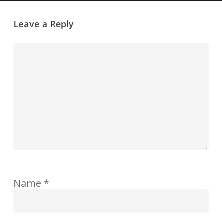
Leave a Reply
Name
*