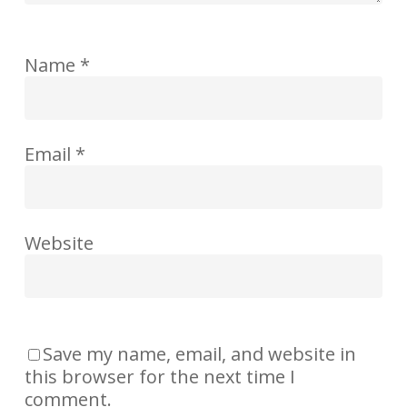
Name
*
Email
*
Website
Save my name, email, and website in
this browser for the next time I
comment.