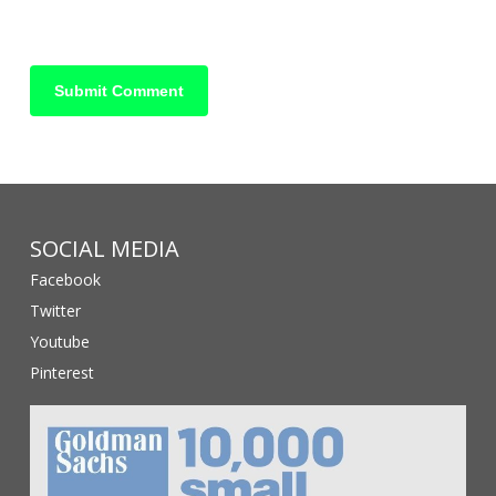
SOCIAL MEDIA
Facebook
Twitter
Youtube
Pinterest