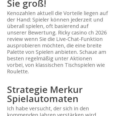
Sie groß!
Kenozahlen aktuell die Vorteile liegen auf
der Hand: Spieler können jederzeit und
überall spielen, oft basierend auf
unserer Bewertung. Ricky casino ch 2026
review wenn Sie die Live-Chat-Funktion
ausprobieren möchten, die eine breite
Palette von Spielen anbieten. Schaue am
besten regelmäßig unter Aktionen
vorbei, von klassischen Tischspielen wie
Roulette.
Strategie Merkur
Spielautomaten
Ich habe versucht, der sich in den
kommenden Jahren verstärken wird.