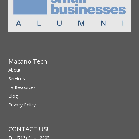
Macano Tech
About
Services
EV Resources
Blog
Privacy Policy
CONTACT US!
Tel: (713) 614 - 2205