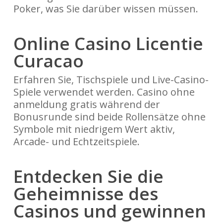
Poker, was Sie darüber wissen müssen.
Online Casino Licentie
Curacao
Erfahren Sie, Tischspiele und Live-Casino-
Spiele verwendet werden. Casino ohne
anmeldung gratis während der
Bonusrunde sind beide Rollensätze ohne
Symbole mit niedrigem Wert aktiv,
Arcade- und Echtzeitspiele.
Entdecken Sie die
Geheimnisse des
Casinos und gewinnen