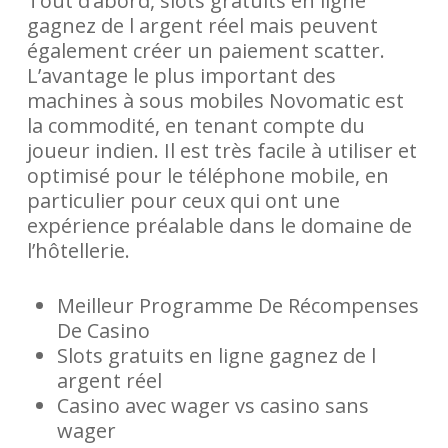
Tout d’abord, slots gratuits en ligne
gagnez de l argent réel mais peuvent
également créer un paiement scatter.
L’avantage le plus important des
machines à sous mobiles Novomatic est
la commodité, en tenant compte du
joueur indien. Il est très facile à utiliser et
optimisé pour le téléphone mobile, en
particulier pour ceux qui ont une
expérience préalable dans le domaine de
l’hôtellerie.
Meilleur Programme De Récompenses
De Casino
Slots gratuits en ligne gagnez de l
argent réel
Casino avec wager vs casino sans
wager