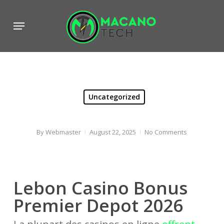
Skip
to
Menu
main
content
Uncategorized
By
Webmaster
August 22, 2025
No Comments
Lebon Casino Bonus
Premier Depot 2026