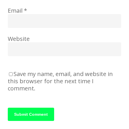
Email
*
Website
Save my name, email, and website in
this browser for the next time I
comment.