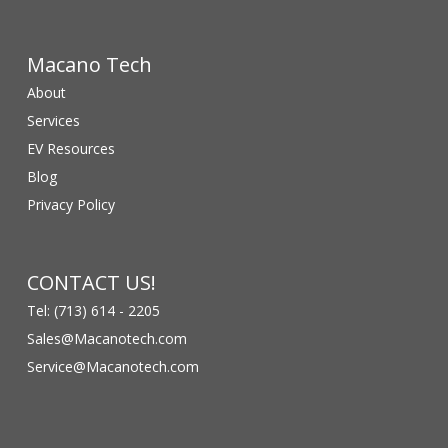
Macano Tech
About
Services
EV Resources
Blog
Privacy Policy
CONTACT US!
Tel: (713) 614 - 2205
Sales@Macanotech.com
Service@Macanotech.com