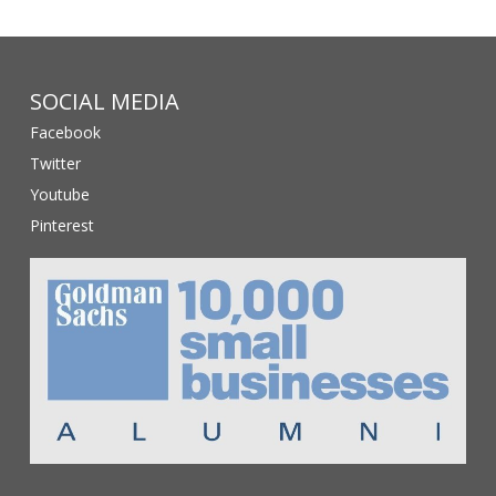
SOCIAL MEDIA
Facebook
Twitter
Youtube
Pinterest